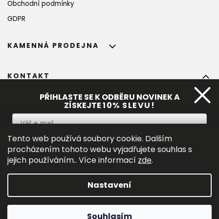
Obchodní podmínky
GDPR
KAMENNÁ PRODEJNA
KONTAKT
info
@
bohempia.com
PŘIHLASTE SE K ODBĚRU NOVINEK A
ZÍSKEJTE
10%
 SLEVU!
+420 773 475 559
Tento web používá soubory cookie. Dalším
PŘIHLÁSIT SE
procházením tohoto webu vyjadřujete souhlas s
jejich používáním.. Více informací
zde
.
Vložením e-mialu souhlasíte s 
podmínkami ochrany osobních
údajů
.
Nastavení
Vytvořil Shoptet Premium
Souhlasím
Copyright 2026
Bohempia ®
. Všechna práva vyhrazena.