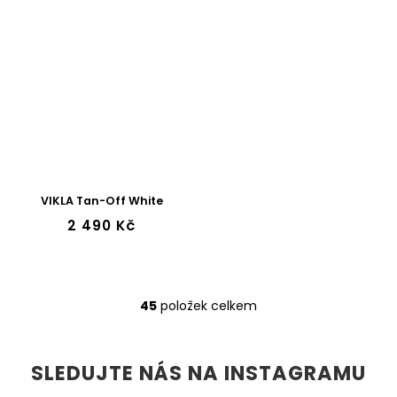
VIKLA Tan-Off White
2 490 Kč
45
položek celkem
O
v
l
á
SLEDUJTE NÁS NA INSTAGRAMU
d