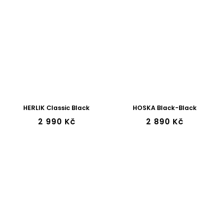
43w
44w
45w
46w
47w
HERLIK Classic Black
HOSKA Black-Black
2 990 Kč
2 890 Kč