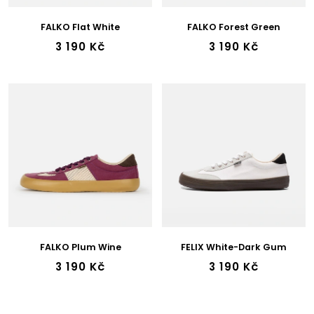
U
44
K
FALKO Flat White
FALKO Forest Green
T
45
3 190 Kč
3 190 Kč
Ů
46
47
36w
37w
38w
39w
40w
FALKO Plum Wine
FELIX White-Dark Gum
3 190 Kč
3 190 Kč
41w
42w