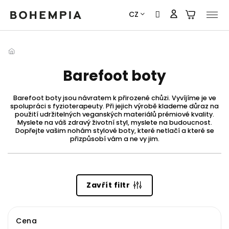
Přejít
CZ
na
obsah
Barefoot boty
Barefoot boty jsou návratem k přirozené chůzi. Vyvíjíme je ve
spolupráci s fyzioterapeuty. Při jejich výrobě klademe důraz na
použití udržitelných veganských materiálů prémiové kvality.
Myslete na váš zdravý životní styl, myslete na budoucnost.
Dopřejte vašim nohám stylové boty, které netlačí a které se
přizpůsobí vám a ne vy jim.
Zavřít filtr
Cena