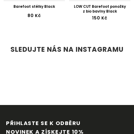
Barefoot stélky Black
LOW CUT Barefoot ponožky
z bio bavlny Black
80 Kč
150 Kč
SLEDUJTE NÁS NA INSTAGRAMU
Z
Á
P
PŘIHLASTE SE K ODBĚRU 
A
NOVINEK A ZÍSKEJTE 10% 