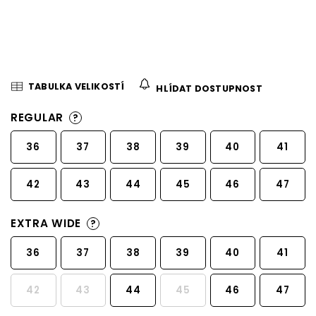
TABULKA VELIKOSTÍ
HLÍDAT DOSTUPNOST
REGULAR
?
36
37
38
39
40
41
42
43
44
45
46
47
EXTRA WIDE
?
36
37
38
39
40
41
42
43
44
45
46
47