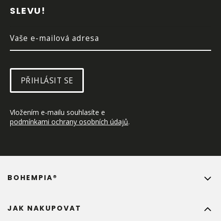
T
SLEVU!
Í
PŘIHLÁSIT SE
Vložením e-mailu souhlasíte e 
podmínkami ochrany osobních údajů
.
BOHEMPIA®
JAK NAKUPOVAT