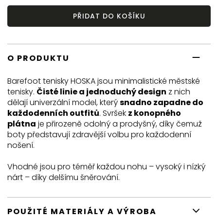
PŘIDAT DO KOŠÍKU
O PRODUKTU
Barefoot tenisky HOSKA jsou minimalistické městské
tenisky.
Čisté linie a jednoduchý design
z nich
dělají univerzální model, který
snadno zapadne do
každodenních outfitů
. Svršek
z konopného
plátna
je přirozeně odolný a prodyšný, díky čemuž
boty představují zdravější volbu pro každodenní
nošení.
Vhodné jsou pro téměř každou nohu – vysoký i nízký
nárt – díky delšímu šněrování.
POUŽITÉ MATERIÁLY A VÝROBA