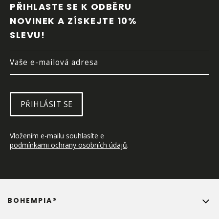
P
PŘIHLASTE SE K ODBĚRU 
A
NOVINEK A ZÍSKEJTE 10% 
T
SLEVU!
Í
PŘIHLÁSIT SE
Vložením e-mailu souhlasíte e 
podmínkami ochrany osobních údajů
.
BOHEMPIA®