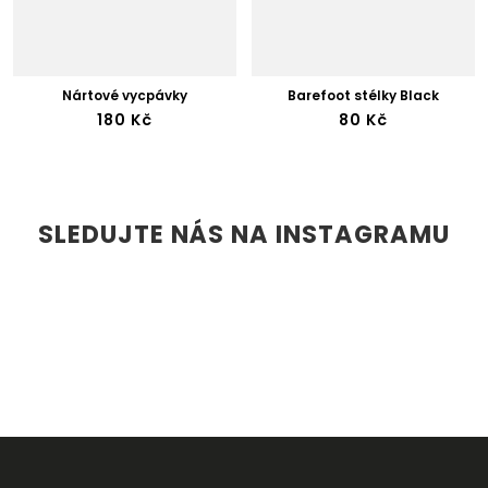
Nártové vycpávky
Barefoot stélky Black
180 Kč
80 Kč
SLEDUJTE NÁS NA INSTAGRAMU
Z
Á