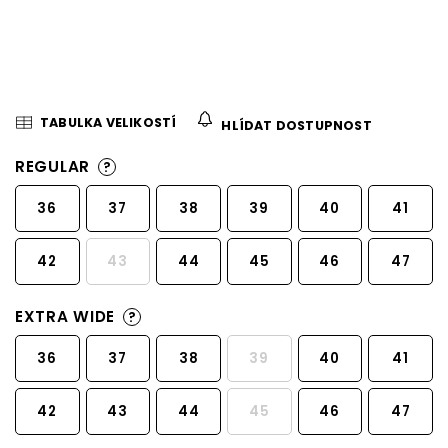
TABULKA VELIKOSTÍ
HLÍDAT DOSTUPNOST
REGULAR
?
36
37
38
39
40
41
42
43
44
45
46
47
EXTRA WIDE
?
36
37
38
39
40
41
42
43
44
45
46
47