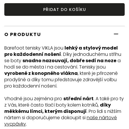
PŘIDAT DO KOŠÍKU
O PRODUKTU
Barefoot tenisky VIKLA jsou
lehký a stylový model
pro každodenní nošení
. Díky jednoduchému střihu
se boty
snadno nazouvají, dobře sedí na noze
a
hodí se do města i na cestování. Tenisky jsou
vyrobené z konopného vlákna
, které je přirozeně
prodyšné a díky tomu představuje zdravější volbu
pro každodenní nošení.
Vhodné jsou zejména pro
střední nárt
. A také pro ty
z Vás, které často tlačí boty kolem kotníků,
díky
měkkému límci, kterým disponují
. Pro lidi s nižším
nártem si doporučujeme dokoupit si
naše nártové
vycpávky
.