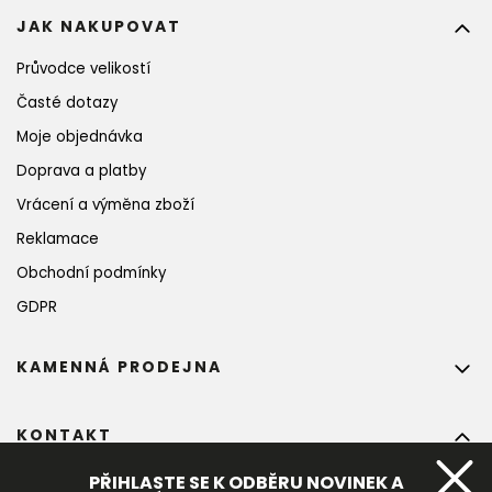
JAK NAKUPOVAT
Průvodce velikostí
Časté dotazy
Moje objednávka
Doprava a platby
Vrácení a výměna zboží
Reklamace
Obchodní podmínky
GDPR
KAMENNÁ PRODEJNA
KONTAKT
info
@
bohempia.com
PŘIHLASTE SE K ODBĚRU NOVINEK A