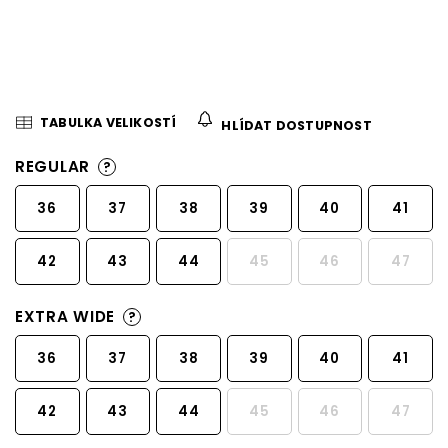
TABULKA VELIKOSTÍ
HLÍDAT DOSTUPNOST
REGULAR
?
36
37
38
39
40
41
42
43
44
45
46
47
EXTRA WIDE
?
36
37
38
39
40
41
42
43
44
45
46
47