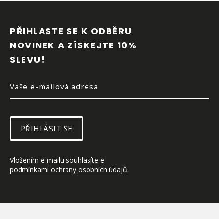
Z
Á
P
PŘIHLASTE SE K ODBĚRU 
A
NOVINEK A ZÍSKEJTE 10% 
T
SLEVU!
Í
PŘIHLÁSIT SE
Vložením e-mailu souhlasíte e 
podmínkami ochrany osobních údajů
.