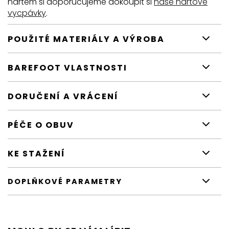
nártem si doporučujeme dokoupit si
naše nártové
vycpávky
.
POUŽITÉ MATERIÁLY A VÝROBA
BAREFOOT VLASTNOSTI
DORUČENÍ A VRÁCENÍ
PÉČE O OBUV
KE STAŽENÍ
DOPLŇKOVÉ PARAMETRY