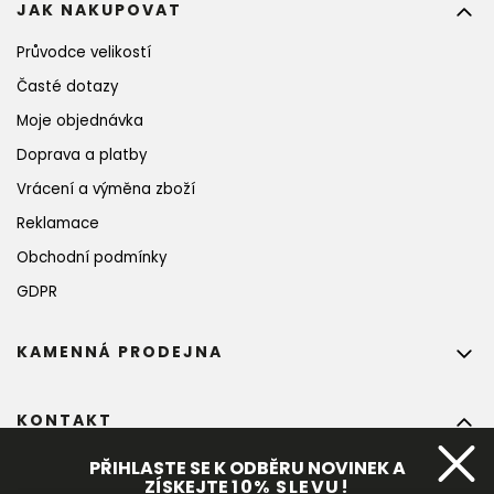
JAK NAKUPOVAT
Průvodce velikostí
Časté dotazy
Moje objednávka
Doprava a platby
Vrácení a výměna zboží
Reklamace
Obchodní podmínky
GDPR
KAMENNÁ PRODEJNA
KONTAKT
info
@
bohempia.com
PŘIHLASTE SE K ODBĚRU NOVINEK A
ZÍSKEJTE
10%
 SLEVU!