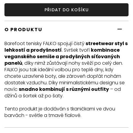
PŘIDAT DO KOŠÍKU
O PRODUKTU
Barefoot tenisky FALKO spojují čistý
streetwear styl s
lehkostí a prodyšností
.
Svršek tvoří
kombinace
veganského semiše a prodyšných síťovaných
panelů
, díky nimž zůstávají nohy svěží po celý den.
FALKO jsou tak ideální volbou pro teplé dny, kdy
chcete uzavřené boty, ale zároveň dopřát nohám
dostatek vzduchu. Díky minimalistickému designu se
navíc
snadno kombinují s různými outfity
– od
džínů a šortek až po šaty.
Tento produkt je dodáván s tkaničkami ve dvou
barvách - světle a tmavě fialové.