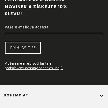
A
NOVINEK A ZÍSKEJTE 10% 
T
SLEVU!
Í
PŘIHLÁSIT SE
Vložením e-mailu souhlasíte e 
podmínkami ochrany osobních údajů
.
BOHEMPIA®