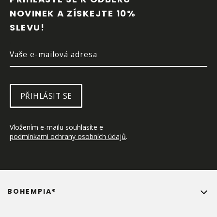
A
NOVINEK A ZÍSKEJTE 10% 
T
SLEVU!
Í
PŘIHLÁSIT SE
Vložením e-mailu souhlasíte e 
podmínkami ochrany osobních údajů
.
BOHEMPIA®