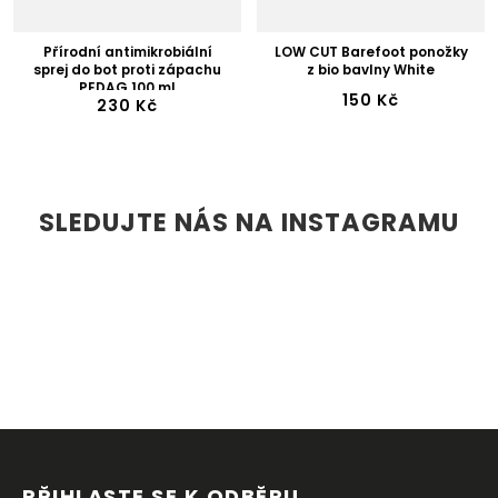
Přírodní antimikrobiální
LOW CUT Barefoot ponožky
sprej do bot proti zápachu
z bio bavlny White
PEDAG 100 ml
150 Kč
230 Kč
SLEDUJTE NÁS NA INSTAGRAMU
Z
Á
P
PŘIHLASTE SE K ODBĚRU 