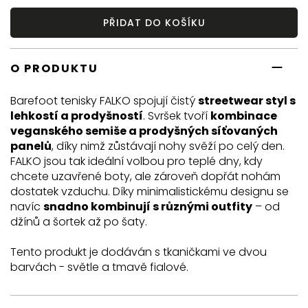
PŘIDAT DO KOŠÍKU
O PRODUKTU
Barefoot tenisky FALKO spojují čistý
streetwear styl s
lehkostí a prodyšností
.
Svršek tvoří
kombinace
veganského semiše a prodyšných síťovaných
panelů
, díky nimž zůstávají nohy svěží po celý den.
FALKO jsou tak ideální volbou pro teplé dny, kdy
chcete uzavřené boty, ale zároveň dopřát nohám
dostatek vzduchu. Díky minimalistickému designu se
navíc
snadno kombinují s různými outfity
– od
džínů a šortek až po šaty.
Tento produkt je dodáván s tkaničkami ve dvou
barvách - světle a tmavě fialové.