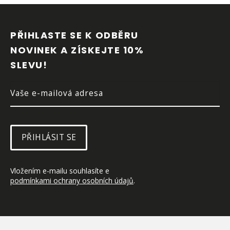
Z
Á
P
PŘIHLASTE SE K ODBĚRU 
A
NOVINEK A ZÍSKEJTE 10% 
T
SLEVU!
Í
PŘIHLÁSIT SE
Vložením e-mailu souhlasíte e 
podmínkami ochrany osobních údajů
.