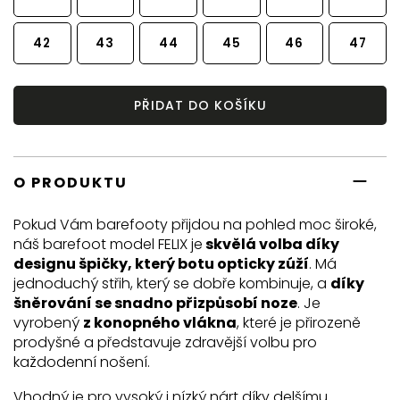
42
43
44
45
46
47
PŘIDAT DO KOŠÍKU
O PRODUKTU
Pokud Vám barefooty přijdou na pohled moc široké,
náš barefoot model FELIX je
skvělá volba díky
designu špičky, který botu opticky zúží
. Má
jednoduchý střih, který se dobře kombinuje, a
díky
šněrování se snadno přizpůsobí noze
. Je
vyrobený
z konopného vlákna
, které je přirozeně
prodyšné a představuje zdravější volbu pro
každodenní nošení.
Vhodný je pro vysoký i nízký nárt díky delšímu