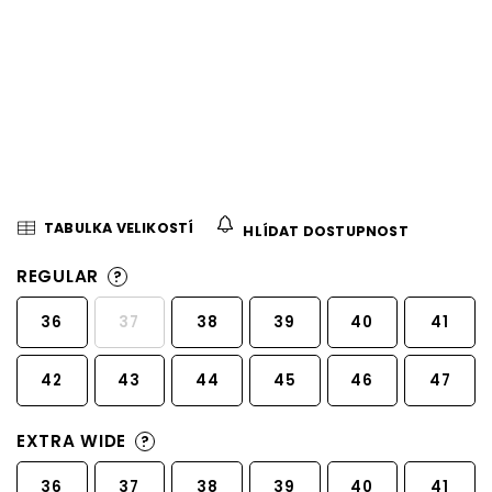
TABULKA VELIKOSTÍ
HLÍDAT DOSTUPNOST
REGULAR
?
36
37
38
39
40
41
42
43
44
45
46
47
EXTRA WIDE
?
36
37
38
39
40
41