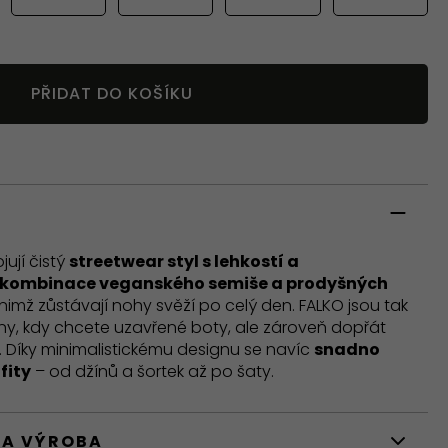
PŘIDAT DO KOŠÍKU
jují čistý
streetwear styl s lehkostí a
kombinace veganského semiše a prodyšných
y nimž zůstávají nohy svěží po celý den. FALKO jsou tak
dny, kdy chcete uzavřené boty, ale zároveň dopřát
Díky minimalistickému designu se navíc
snadno
fity
– od džínů a šortek až po šaty.
 A VÝROBA