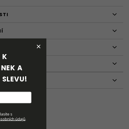
STI
NÍ
K 
NEK A 
 SLEVU!
ETRY
asíte s
sobních údajů
.