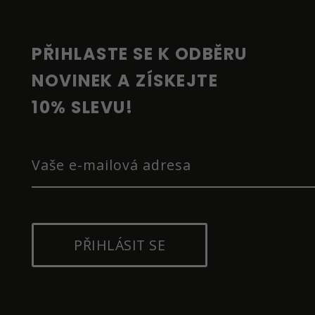
A
T
Í
PŘIHLASTE SE K ODBĚRU 
NOVINEK A ZÍSKEJTE 
10% SLEVU!
PŘIHLÁSIT SE