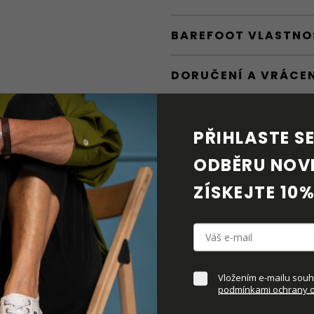
BAREFOOT VLASTNO
DORUČENÍ A VRÁCE
PÉČE O OBUV
PŘIHLASTE SE 
KE STAŽENÍ
ODBĚRU NOVI
ZÍSKEJTE 10%
DOPLŇKOVÉ PARAM
Vložením e-mailu souhl
podmínkami ochrany o