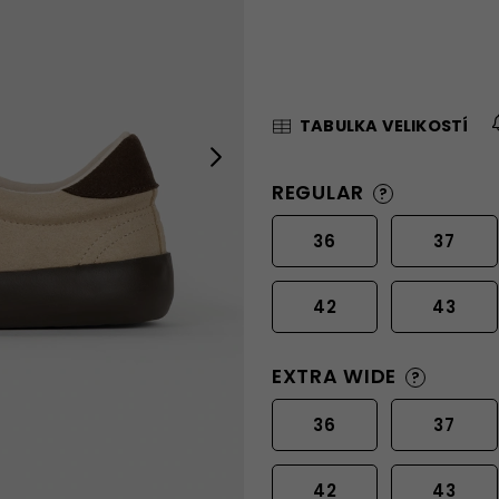
TABULKA VELIKOSTÍ
Next
REGULAR
?
36
37
42
43
EXTRA WIDE
?
36
37
42
43