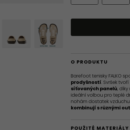
O PRODUKTU
Barefoot tenisky FALKO spo
prodyšností
.
Svršek tvoří
síťovaných panelů
, dík
ideální volbou pro teplé 
nohám dostatek vzduchu. 
kombinují s různými out
POUŽITÉ MATERIÁLY