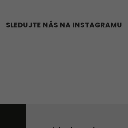
36w
37w
38w
39w
40w
41w
42w
43w
SLEDUJTE NÁS NA INSTAGRAMU