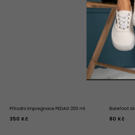
Přírodní impregnace PEDAG 200 ml
Barefoot st
350 Kč
80 Kč
36
37
38