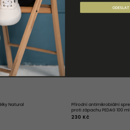
ODESLAT
élky Natural
Přírodní antimikrobiální spr
proti zápachu PEDAG 100 ml
230 Kč
39
40
41
42
43
44