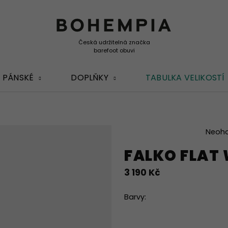
PÁNSKÉ
DOPLŇKY
TABULKA VELIKOSTÍ
Průměrné
Neoh
hodnocení
FALKO FLAT
produktu
je
3 190 Kč
0,0
z
5
Barvy:
hvězdiček.