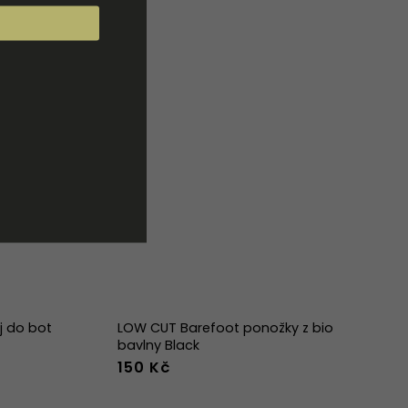
ej do bot
LOW CUT Barefoot ponožky z bio
bavlny Black
150 Kč
36-39
40-43
44-47