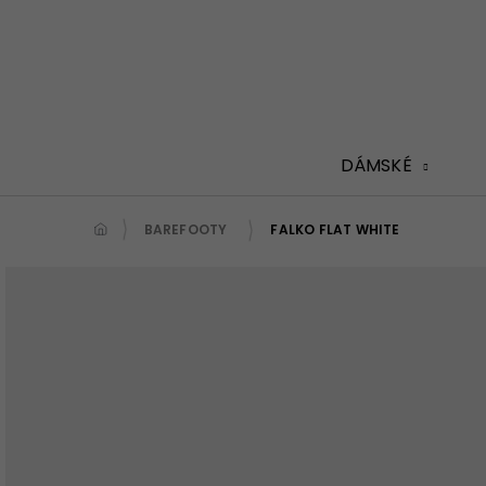
Přejít
na
obsah
DÁMSKÉ
BAREFOOTY
FALKO FLAT WHITE