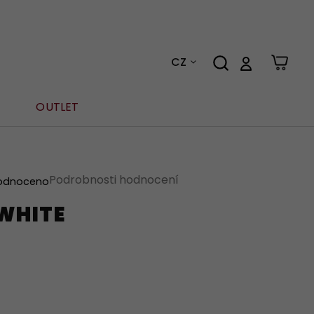
CZ
OUTLET
Podrobnosti hodnocení
odnoceno
 WHITE