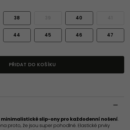
38
39
40
41
44
45
46
47
PŘIDAT DO KOŠÍKU
u
minimalistické slip-ony pro každodenní nošení
.
ména proto, že jsou super pohodlné. Elastické prvky