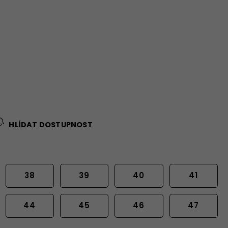
HLÍDAT DOSTUPNOST
38
39
40
41
44
45
46
47