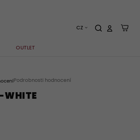
CZ
OUTLET
Podrobnosti hodnocení
nocení
K-WHITE