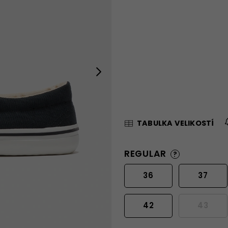
Next
TABULKA VELIKOSTÍ
REGULAR
?
36
37
42
43