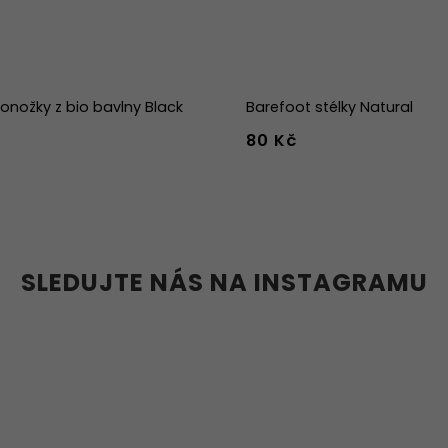
nožky z bio bavlny Black
Barefoot stélky Natural
80 Kč
-39
40-43
44-47
36
37
38
39
40
41
45
46
47
36w
37w
38
41w
42w
43w
SLEDUJTE NÁS NA INSTAGRAMU