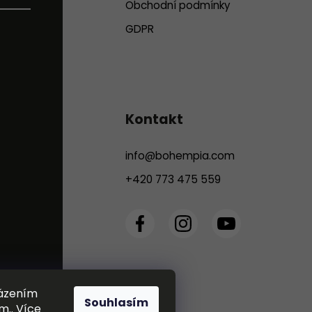
Obchodní podmínky
GDPR
Kontakt
info
@
bohempia.com
+420 773 475 559
házením
Souhlasím
m.. Více