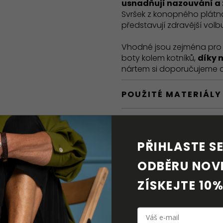
usnadňují nazouvání a 
Svršek z konopného plátna
představují zdravější vol
Vhodné jsou zejména pr
boty kolem kotníků,
díky 
nártem si doporučujeme 
POUŽITÉ MATERIÁLY
BAREFOOT VLASTNO
PŘIHLASTE SE 
DORUČENÍ A VRÁCE
ODBĚRU NOVI
PÉČE O OBUV
ZÍSKEJTE 10%
KE STAŽENÍ