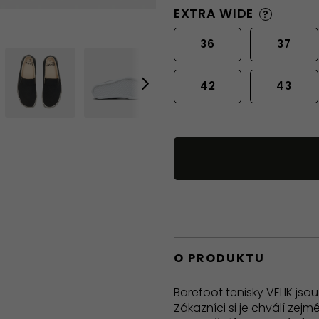
EXTRA WIDE
?
36
37
42
43
O PRODUKTU
Barefoot tenisky VELIK jso
Zákazníci si je chválí zej