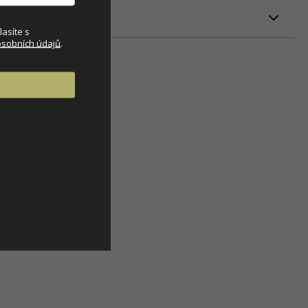
ETRY
asíte s
sobních údajů
.