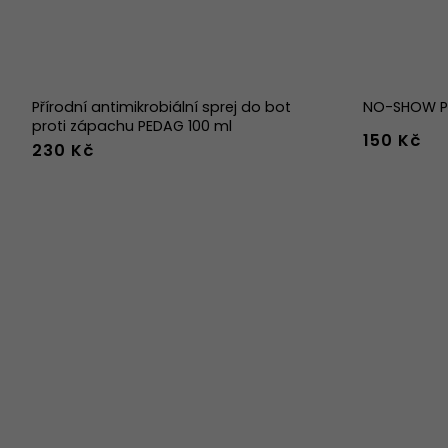
Přírodní antimikrobiální sprej do bot
NO-SHOW Po
proti zápachu PEDAG 100 ml
150 Kč
230 Kč
36