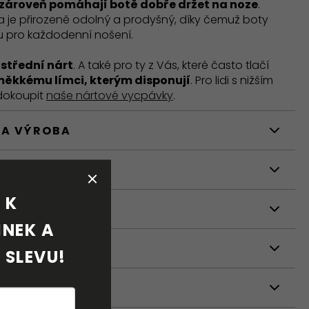
zároveň pomáhají botě dobře držet na noze
.
 je přirozeně odolný a prodyšný, díky čemuž boty
bu pro každodenní nošení.
o
střední nárt
. A také pro ty z Vás, které často tlačí
měkkému límci, kterým disponují
. Pro lidi s nižším
dokoupit
naše nártové vycpávky
.
 A VÝROBA
STI
K 
NÍ
NEK A 
 SLEVU!