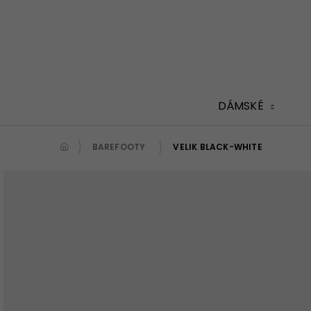
Přejít
na
obsah
DÁMSKÉ
BAREFOOTY
VELIK BLACK-WHITE