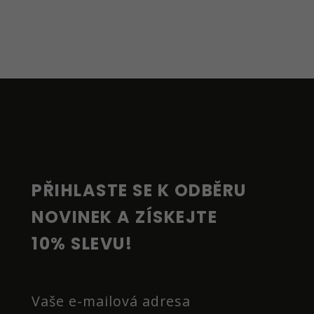
Z
Á
P
A
T
Í
PŘIHLASTE SE K ODBĚRU 
NOVINEK A ZÍSKEJTE 
10% SLEVU!