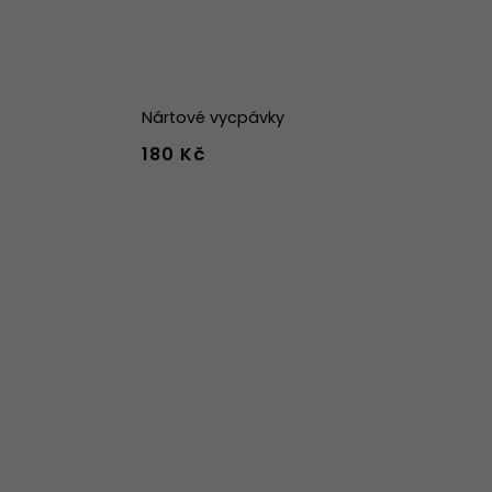
Nártové vycpávky
180 Kč
42
43
44
w
39w
40w