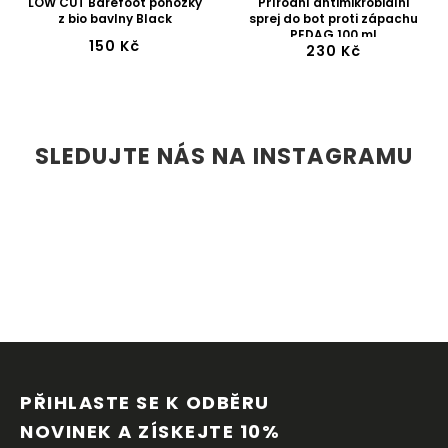
LOW CUT Barefoot ponožky
Přírodní antimikrobiální
z bio bavlny Black
sprej do bot proti zápachu
PEDAG 100 ml
150 Kč
230 Kč
SLEDUJTE NÁS NA INSTAGRAMU
Z
Á
P
PŘIHLASTE SE K ODBĚRU 
A
NOVINEK A ZÍSKEJTE 10% 
T