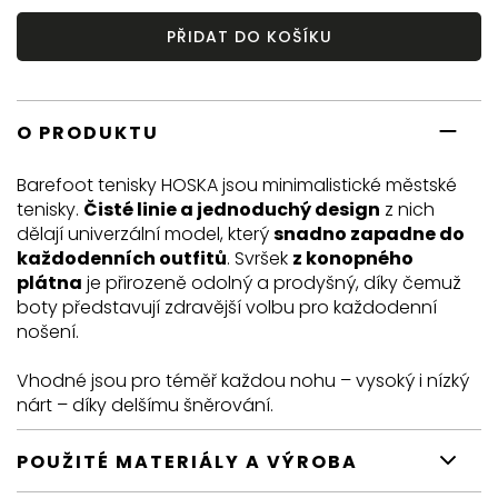
PŘIDAT DO KOŠÍKU
O PRODUKTU
Barefoot tenisky HOSKA jsou minimalistické městské
tenisky.
Čisté linie a jednoduchý design
z nich
dělají univerzální model, který
snadno zapadne do
každodenních outfitů
. Svršek
z konopného
plátna
je přirozeně odolný a prodyšný, díky čemuž
boty představují zdravější volbu pro každodenní
nošení.
Vhodné jsou pro téměř každou nohu – vysoký i nízký
nárt – díky delšímu šněrování.
POUŽITÉ MATERIÁLY A VÝROBA