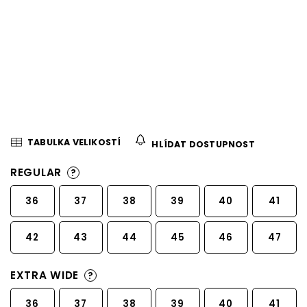
TABULKA VELIKOSTÍ
HLÍDAT DOSTUPNOST
REGULAR
?
36
37
38
39
40
41
42
43
44
45
46
47
EXTRA WIDE
?
36
37
38
39
40
41