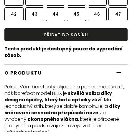
42
43
44
45
46
47
PŘIDAT DO KOŠÍKU
Tento produkt je dostupný pouze do vyprodání
zásob.
O PRODUKTU
Pokud Vám barefooty přijdou na pohled moc široké,
náš barefoot model FELIX je
skvělá volba díky
designu špičky, který botu opticky zúží
. Má
jednoduchý střih, který se dobře kombinuje, a
díky
šněrování se snadno přizpůsobí noze
. Je
vyrobený
z konopného vlákna
, které je přirozeně
prodyšné a představuje zdravější volbu pro