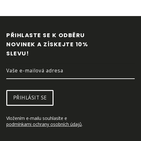
Z
Á
P
PŘIHLASTE SE K ODBĚRU 
A
NOVINEK A ZÍSKEJTE 10% 
T
SLEVU!
Í
PŘIHLÁSIT SE
Vložením e-mailu souhlasíte e 
podmínkami ochrany osobních údajů
.