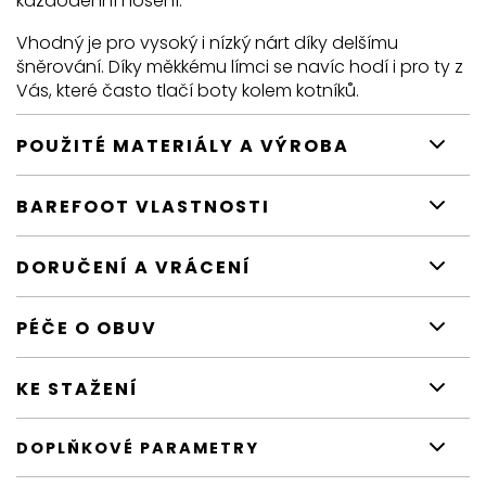
každodenní nošení.
Vhodný je pro vysoký i nízký nárt díky delšímu
šněrování. Díky měkkému límci se navíc hodí i pro ty z
Vás, které často tlačí boty kolem kotníků.
POUŽITÉ MATERIÁLY A VÝROBA
BAREFOOT VLASTNOSTI
DORUČENÍ A VRÁCENÍ
PÉČE O OBUV
KE STAŽENÍ
DOPLŇKOVÉ PARAMETRY