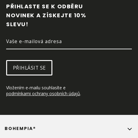
P
PŘIHLASTE SE K ODBĚRU 
A
NOVINEK A ZÍSKEJTE 10% 
T
SLEVU!
Í
PŘIHLÁSIT SE
Vložením e-mailu souhlasíte e 
podmínkami ochrany osobních údajů
.
BOHEMPIA®