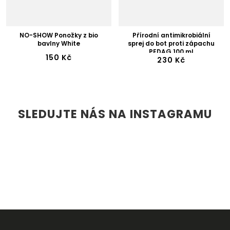
NO-SHOW Ponožky z bio
Přírodní antimikrobiální
bavlny White
sprej do bot proti zápachu
PEDAG 100 ml
150 Kč
230 Kč
SLEDUJTE NÁS NA INSTAGRAMU
Z
Á