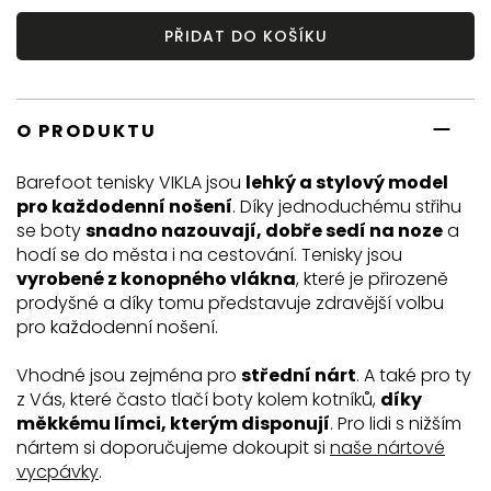
PŘIDAT DO KOŠÍKU
O PRODUKTU
Barefoot tenisky VIKLA jsou
lehký a stylový model
pro každodenní nošení
. Díky jednoduchému střihu
se boty
snadno nazouvají, dobře sedí na noze
a
hodí se do města i na cestování. Tenisky jsou
vyrobené z konopného vlákna
, které je přirozeně
prodyšné a díky tomu představuje zdravější volbu
pro každodenní nošení.
Vhodné jsou zejména pro
střední nárt
. A také pro ty
z Vás, které často tlačí boty kolem kotníků,
díky
měkkému límci, kterým disponují
. Pro lidi s nižším
nártem si doporučujeme dokoupit si
naše nártové
vycpávky
.