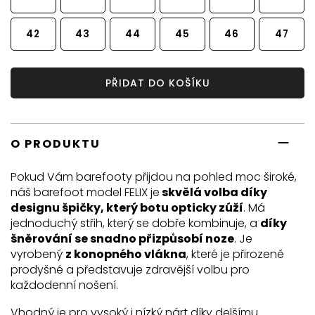
42
43
44
45
46
47
PŘIDAT DO KOŠÍKU
O PRODUKTU
Pokud Vám barefooty přijdou na pohled moc široké,
náš barefoot model FELIX je
skvělá volba díky
designu špičky, který botu opticky zúží
. Má
jednoduchý střih, který se dobře kombinuje, a
díky
šněrování se snadno přizpůsobí noze
. Je
vyrobený
z konopného vlákna
, které je přirozeně
prodyšné a představuje zdravější volbu pro
každodenní nošení.
Vhodný je pro vysoký i nízký nárt díky delšímu