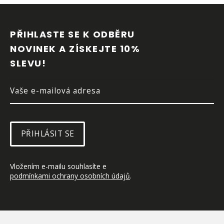
Z
Á
P
PŘIHLASTE SE K ODBĚRU 
A
NOVINEK A ZÍSKEJTE 10% 
T
SLEVU!
Í
PŘIHLÁSIT SE
Vložením e-mailu souhlasíte e 
podmínkami ochrany osobních údajů
.