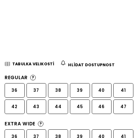
TABULKA VELIKOSTÍ
HLÍDAT DOSTUPNOST
REGULAR
?
36
37
38
39
40
41
42
43
44
45
46
47
EXTRA WIDE
?
36
37
38
39
40
41