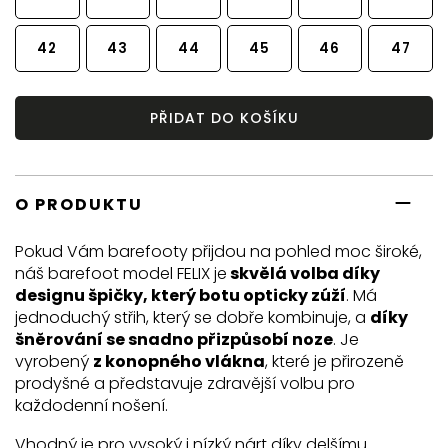
42
43
44
45
46
47
PŘIDAT DO KOŠÍKU
O PRODUKTU
Pokud Vám barefooty přijdou na pohled moc široké,
náš barefoot model FELIX je
skvělá volba díky
designu špičky, který botu opticky zúží
. Má
jednoduchý střih, který se dobře kombinuje, a
díky
šněrování se snadno přizpůsobí noze
. Je
vyrobený
z konopného vlákna
, které je přirozeně
prodyšné a představuje zdravější volbu pro
každodenní nošení.
Vhodný je pro vysoký i nízký nárt díky delšímu