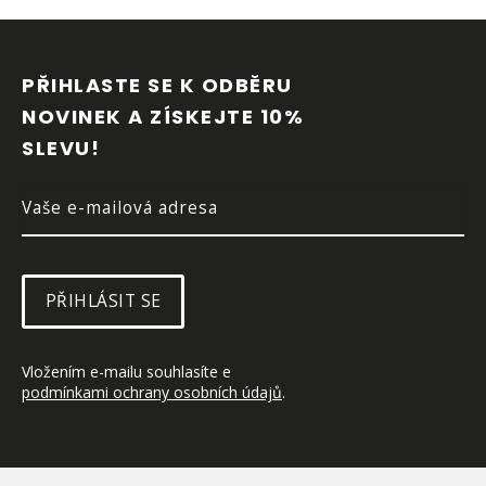
Z
Á
P
PŘIHLASTE SE K ODBĚRU 
A
NOVINEK A ZÍSKEJTE 10% 
T
SLEVU!
Í
PŘIHLÁSIT SE
Vložením e-mailu souhlasíte e 
podmínkami ochrany osobních údajů
.