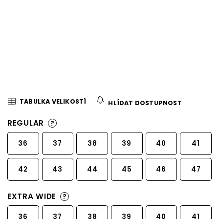
TABULKA VELIKOSTÍ
HLÍDAT DOSTUPNOST
REGULAR
?
36
37
38
39
40
41
42
43
44
45
46
47
EXTRA WIDE
?
36
37
38
39
40
41