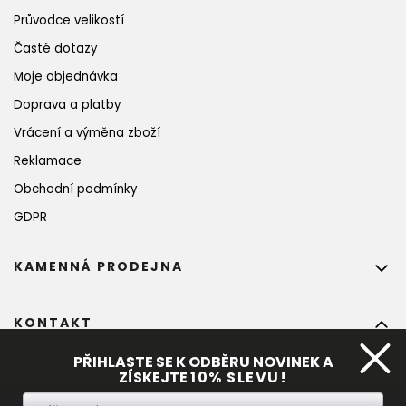
Průvodce velikostí
Časté dotazy
Moje objednávka
Doprava a platby
Vrácení a výměna zboží
Reklamace
Obchodní podmínky
GDPR
KAMENNÁ PRODEJNA
KONTAKT
info
@
bohempia.com
PŘIHLASTE SE K ODBĚRU NOVINEK A
ZÍSKEJTE
10%
 SLEVU!
+420 773 475 559