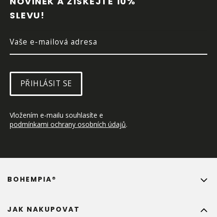
NOVINEK A ZÍSKEJTE 10% 
T
SLEVU!
Í
PŘIHLÁSIT SE
Vložením e-mailu souhlasíte e 
podmínkami ochrany osobních údajů
.
BOHEMPIA®
JAK NAKUPOVAT