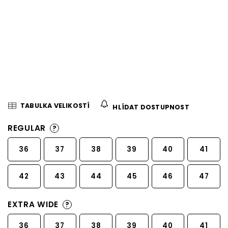
TABULKA VELIKOSTÍ
HLÍDAT DOSTUPNOST
REGULAR
?
36
37
38
39
40
41
42
43
44
45
46
47
EXTRA WIDE
?
36
37
38
39
40
41