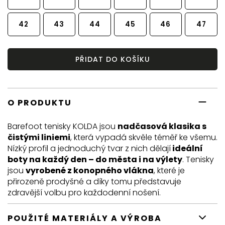
42
43
44
45
46
47
PŘIDAT DO KOŠÍKU
O PRODUKTU
Barefoot tenisky KOLDA jsou
nadčasová klasika s
čistými liniemi
, která vypadá skvěle téměř ke všemu.
Nízký profil a jednoduchý tvar z nich dělají
ideální
boty na každý den – do města i na výlety
. Tenisky
jsou
vyrobené z konopného vlákna
, které je
přirozeně prodyšné a díky tomu představuje
zdravější volbu pro každodenní nošení.
POUŽITÉ MATERIÁLY A VÝROBA