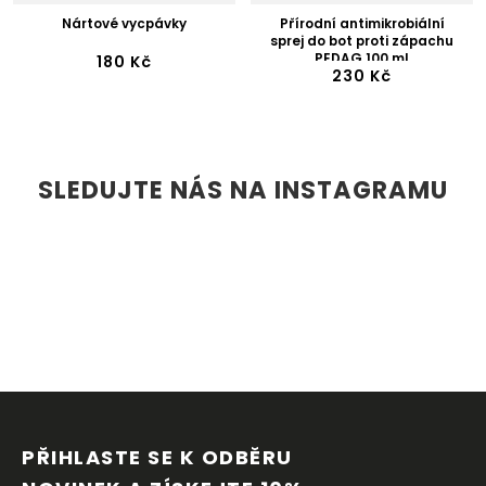
Nártové vycpávky
Přírodní antimikrobiální
sprej do bot proti zápachu
PEDAG 100 ml
180 Kč
230 Kč
SLEDUJTE NÁS NA INSTAGRAMU
Z
Á
P
PŘIHLASTE SE K ODBĚRU 
A