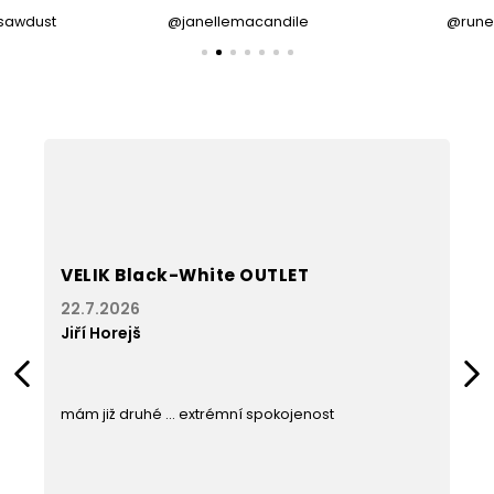
sawdust
@janellemacandile
@rune
VELIK Black-White OUTLET
22.7.2026
Jiří Horejš
Hodnocení
Previous
Next
produktu
je
j
u
mám již druhé ... extrémní spokojenost
5
z
5
hvězdiček.
t