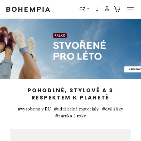
Přejít
CZ
na
I
obsah
b
a
r
e
f
o
o
t
POHODLNĚ, STYLOVĚ A S
b
RESPEKTEM K PLANETĚ
o
#vyrobeno v EU
#udržitelné materiály
#dvě šířky
t
#záruka 2 roky
y
m