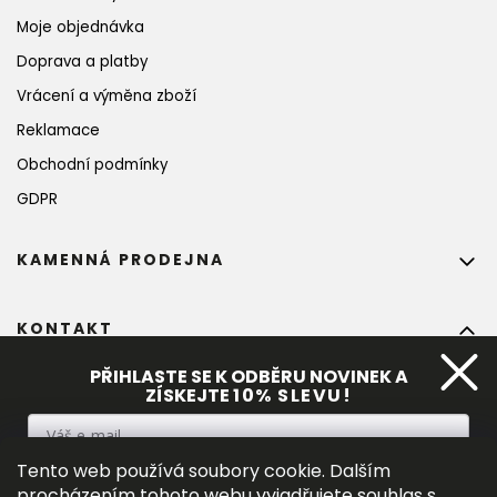
Moje objednávka
Doprava a platby
Vrácení a výměna zboží
Reklamace
Obchodní podmínky
GDPR
KAMENNÁ PRODEJNA
KONTAKT
info
@
bohempia.com
PŘIHLASTE SE K ODBĚRU NOVINEK A
ZÍSKEJTE
10%
 SLEVU!
+420 773 475 559
Tento web používá soubory cookie. Dalším
PŘIHLÁSIT SE
procházením tohoto webu vyjadřujete souhlas s