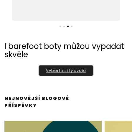
e
I barefoot boty můžou vypadat
skvěle
Vyberte si ty svoje
NEJNOVĚJŠÍ BLOGOVÉ
Ý
PŘÍSPĚVKY
P
I
S