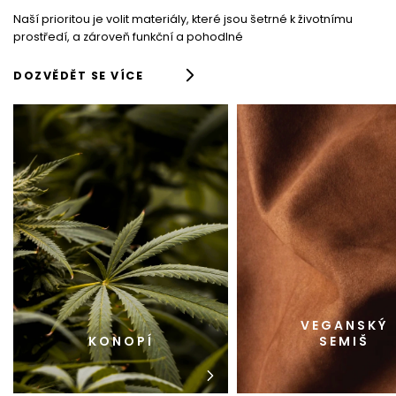
P
I
Naší prioritou je volit materiály, které jsou šetrné k životnímu
prostředí, a zároveň funkční a pohodlné
S
DOZVĚDĚT SE VÍCE
L
K
Ů
VEGANSKÝ
KONOPÍ
SEMIŠ