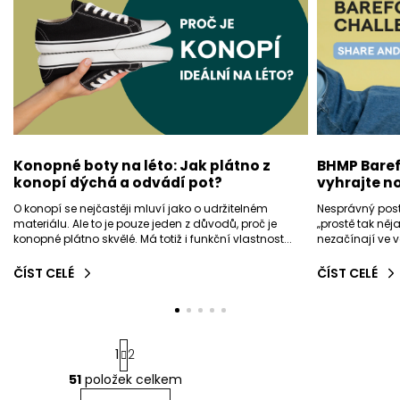
L
K
Ů
BHMP Baref
Konopné boty na léto: Jak plátno z
vyhrajte n
konopí dýchá a odvádí pot?
Nesprávný post
O konopí se nejčastěji mluví jako o udržitelném
„prostě tak něj
materiálu. Ale to je pouze jeden z důvodů, proč je
nezačínají ve v
konopné plátno skvělé. Má totiž i funkční vlastnost...
ČÍST CELÉ
ČÍST CELÉ
S
1
2
t
r
51
položek celkem
O
á