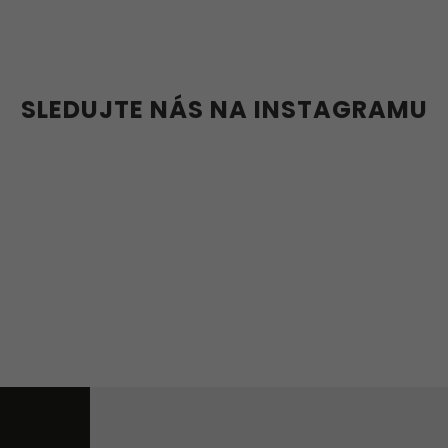
39
40
41
42
43
44
36-39
40-43
44
36w
37w
38w
39w
40w
41w
42w
43w
SLEDUJTE NÁS NA INSTAGRAMU