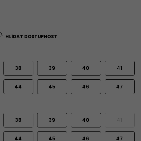
HLÍDAT DOSTUPNOST
38
39
40
41
44
45
46
47
38
39
40
41
44
45
46
47