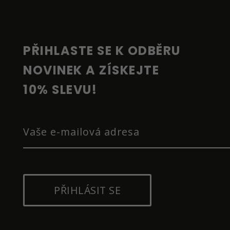
P
A
T
Í
PŘIHLASTE SE K ODBĚRU 
NOVINEK A ZÍSKEJTE 
10% SLEVU!
PŘIHLÁSIT SE