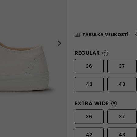
TABULKA VELIKOSTÍ
Next
REGULAR
?
36
37
42
43
EXTRA WIDE
?
36
37
42
43