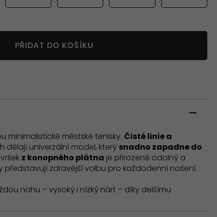
PŘIDAT DO KOŠÍKU
u minimalistické městské tenisky.
Čisté linie a
h dělají univerzální model, který
snadno zapadne do
Svršek
z konopného plátna
je přirozeně odolný a
 představují zdravější volbu pro každodenní nošení.
dou nohu – vysoký i nízký nárt – díky delšímu