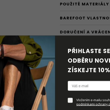
POUŽITÉ MATERIÁLY
BAREFOOT VLASTNO
DORUČENÍ A VRÁCE
PÉČE O OBUV
PŘIHLASTE SE 
ODBĚRU NOVI
KE STAŽENÍ
ZÍSKEJTE 10%
DOPLŇKOVÉ PARAM
Vložením e-mailu souhl
podmínkami ochrany o