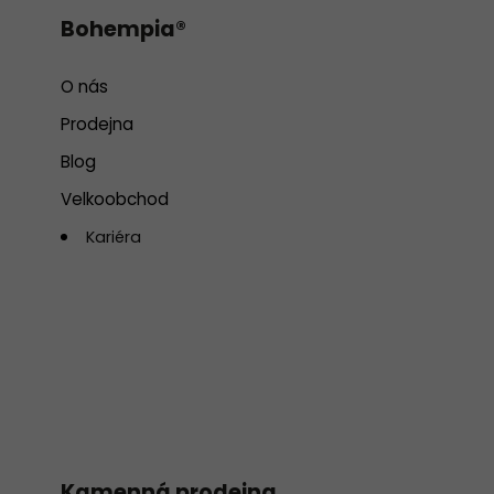
Bohempia®
O nás
Prodejna
Blog
Velkoobchod
Kariéra
Kamenná prodejna