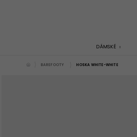
Přejít
na
obsah
DÁMSKÉ
BAREFOOTY
HOSKA WHITE-WHITE