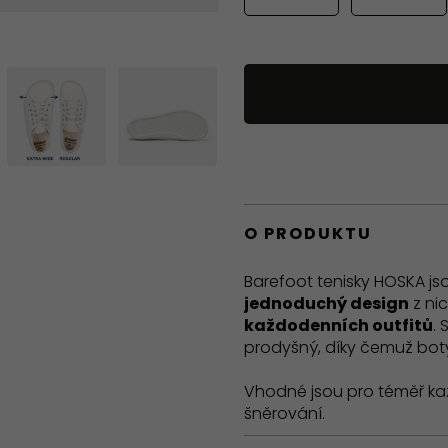
O PRODUKTU
Barefoot tenisky HOSKA jso
jednoduchý design
z nic
každodenních outfitů
. 
prodyšný, díky čemuž boty
Vhodné jsou pro téměř kaž
šněrování.