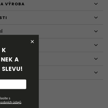
 A VÝROBA
STI
NÍ
K 
NEK A 
 SLEVU!
ETRY
asíte s
sobních údajů
.