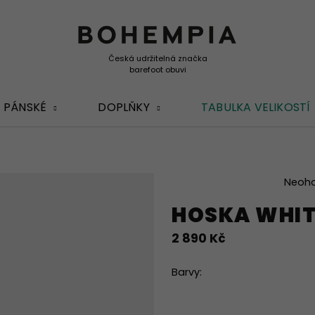
PÁNSKÉ
DOPLŇKY
TABULKA VELIKOSTÍ
Průměrné
Neoh
hodnocení
HOSKA WHIT
produktu
je
2 890 Kč
0,0
z
5
Barvy:
hvězdiček.