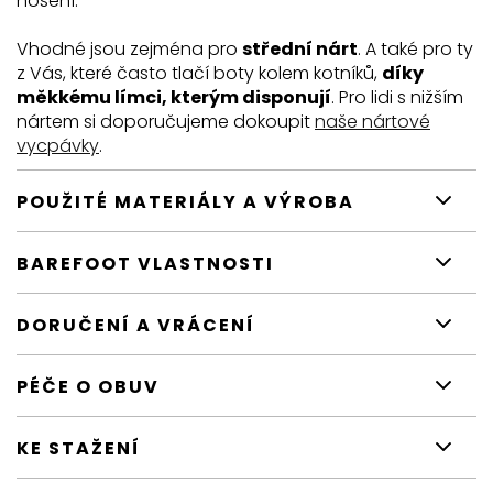
nošení.
Vhodné jsou zejména pro
střední nárt
. A také pro ty
z Vás, které často tlačí boty kolem kotníků,
díky
měkkému límci, kterým disponují
. Pro lidi s nižším
nártem si doporučujeme dokoupit
naše nártové
vycpávky
.
POUŽITÉ MATERIÁLY A VÝROBA
BAREFOOT VLASTNOSTI
DORUČENÍ A VRÁCENÍ
PÉČE O OBUV
KE STAŽENÍ