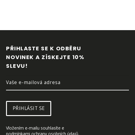
Z
Á
P
PŘIHLASTE SE K ODBĚRU 
A
NOVINEK A ZÍSKEJTE 10% 
T
SLEVU!
Í
PŘIHLÁSIT SE
Vložením e-mailu souhlasíte e 
podmínkami ochrany osobních údajů
.