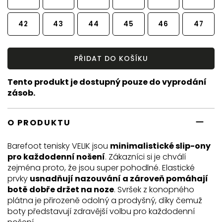
42
43
44
45
46
47
PŘIDAT DO KOŠÍKU
Tento produkt je dostupný pouze do vyprodání
zásob.
O PRODUKTU
Barefoot tenisky VELIK jsou
minimalistické slip-ony
pro každodenní nošení
. Zákazníci si je chválí
zejména proto, že jsou super pohodlné. Elastické
prvky
usnadňují nazouvání a zároveň pomáhají
botě dobře držet na noze
. Svršek z konopného
plátna je přirozeně odolný a prodyšný, díky čemuž
boty představují zdravější volbu pro každodenní