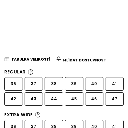
TABULKA VELIKOSTÍ
HLÍDAT DOSTUPNOST
REGULAR
?
36
37
38
39
40
41
42
43
44
45
46
47
EXTRA WIDE
?
36
37
38
39
40
41