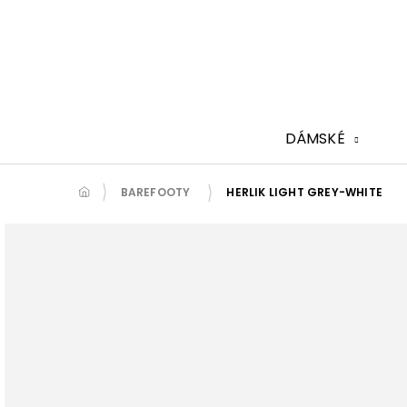
Přejít
na
obsah
DÁMSKÉ
BAREFOOTY
HERLIK LIGHT GREY-WHITE