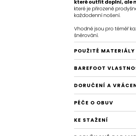
které outfit doplní, ale 
které je přirozeně prodyšn
každodenní nošení.
Vhodné jsou pro téměř kaž
šněrování.
POUŽITÉ MATERIÁLY
BAREFOOT VLASTNO
DORUČENÍ A VRÁCE
PÉČE O OBUV
KE STAŽENÍ