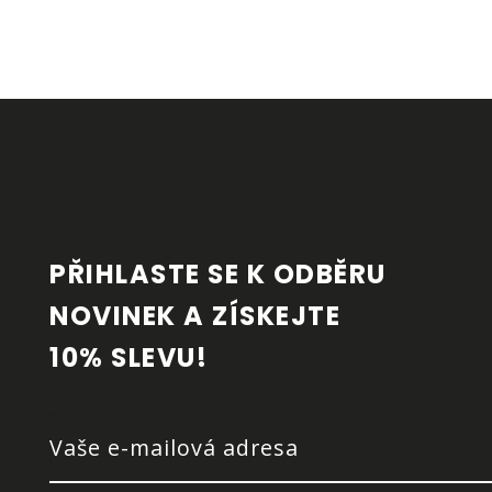
Z
Á
P
A
T
Í
PŘIHLASTE SE K ODBĚRU 
NOVINEK A ZÍSKEJTE 
10% SLEVU!