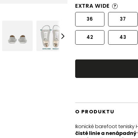
EXTRA WIDE
?
36
37
42
43
O PRODUKTU
Ikonické barefoot tenisky 
čisté linie a nenápadný