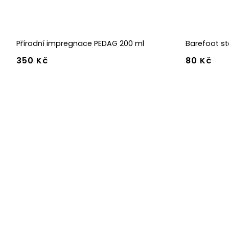
Přírodní impregnace PEDAG 200 ml
Barefoot st
350 Kč
80 Kč
36
37
38
45
46
47