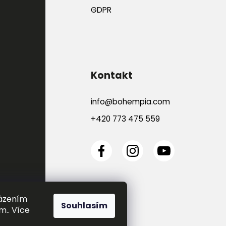
GDPR
Kontakt
info
@
bohempia.com
+420 773 475 559
házením
Souhlasím
m.. Více