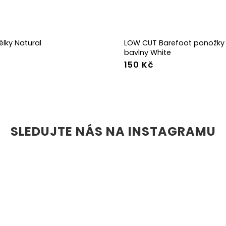
élky Natural
LOW CUT Barefoot ponožky 
bavlny White
150 Kč
39
40
41
42
43
44
36-39
40-43
44
36w
37w
38w
39w
40w
41w
42w
43w
SLEDUJTE NÁS NA INSTAGRAMU