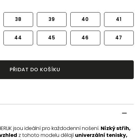
38
39
40
41
44
45
46
47
PŘIDAT DO KOŠÍKU
HERLIK jsou ideální pro každodenní nošení.
Nízký střih,
 vzhled
z tohoto modelu dělají
univerzální tenisky,