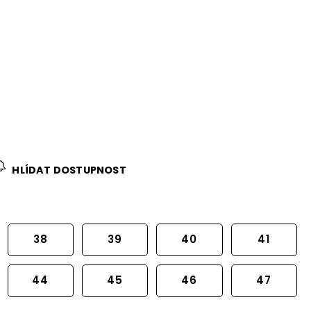
HLÍDAT DOSTUPNOST
38
39
40
41
44
45
46
47