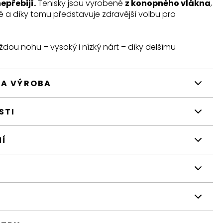
nepřebijí.
Tenisky jsou vyrobené
z konopného vlákna
,
é a díky tomu představuje zdravější volbu pro
dou nohu – vysoký i nízký nárt – díky delšímu
 A VÝROBA
STI
NÍ