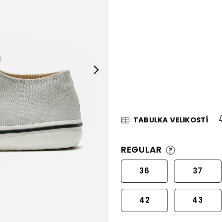
Next
TABULKA VELIKOSTÍ
REGULAR
?
36
37
42
43