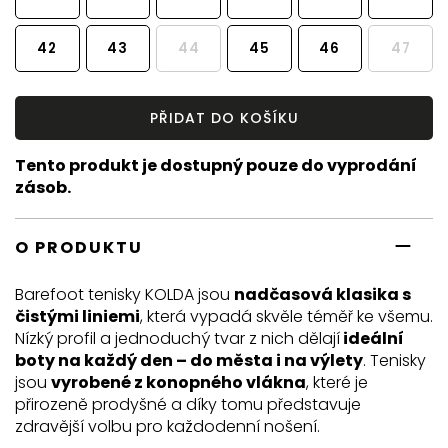
42
43
44
45
46
47
PŘIDAT DO KOŠÍKU
Tento produkt je dostupný pouze do vyprodání
zásob.
O PRODUKTU
Barefoot tenisky KOLDA jsou
nadčasová klasika s
čistými liniemi
, která vypadá skvěle téměř ke všemu.
Nízký profil a jednoduchý tvar z nich dělají
ideální
boty na každý den – do města i na výlety
. Tenisky
jsou
vyrobené z konopného vlákna
, které je
přirozeně prodyšné a díky tomu představuje
zdravější volbu pro každodenní nošení.