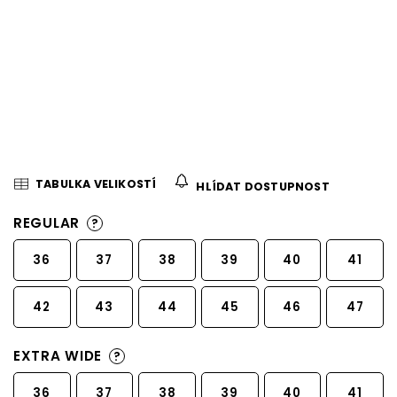
TABULKA VELIKOSTÍ
HLÍDAT DOSTUPNOST
REGULAR
?
36
37
38
39
40
41
42
43
44
45
46
47
EXTRA WIDE
?
36
37
38
39
40
41