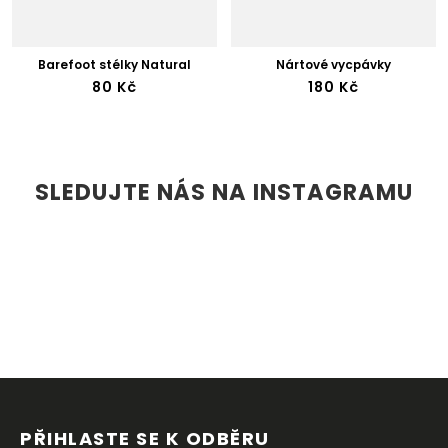
Barefoot stélky Natural
Nártové vycpávky
80 Kč
180 Kč
SLEDUJTE NÁS NA INSTAGRAMU
Z
Á
P
PŘIHLASTE SE K ODBĚRU 