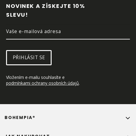
A
NOVINEK A ZÍSKEJTE 10% 
T
SLEVU!
Í
PŘIHLÁSIT SE
Vložením e-mailu souhlasíte e 
podmínkami ochrany osobních údajů
.
BOHEMPIA®