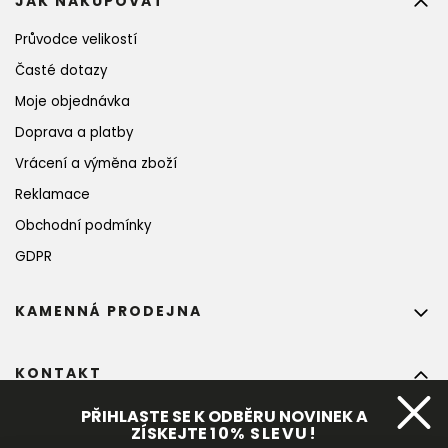
JAK NAKUPOVAT
Průvodce velikostí
Časté dotazy
Moje objednávka
Doprava a platby
Vrácení a výměna zboží
Reklamace
Obchodní podmínky
GDPR
KAMENNÁ PRODEJNA
KONTAKT
info
@
bohempia.com
PŘIHLASTE SE K ODBĚRU NOVINEK A
ZÍSKEJTE
10%
 SLEVU!
+420 773 475 559