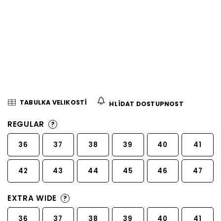
TABULKA VELIKOSTÍ
HLÍDAT DOSTUPNOST
REGULAR
?
36
37
38
39
40
41
42
43
44
45
46
47
EXTRA WIDE
?
36
37
38
39
40
41