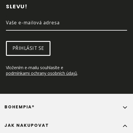
T
SLEVU!
Í
PŘIHLÁSIT SE
Vložením e-mailu souhlasíte e 
podmínkami ochrany osobních údajů
.
BOHEMPIA®
JAK NAKUPOVAT