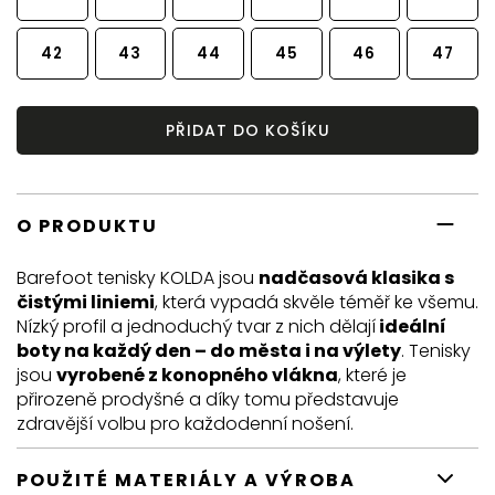
42
43
44
45
46
47
PŘIDAT DO KOŠÍKU
O PRODUKTU
Barefoot tenisky KOLDA jsou
nadčasová klasika s
čistými liniemi
, která vypadá skvěle téměř ke všemu.
Nízký profil a jednoduchý tvar z nich dělají
ideální
boty na každý den – do města i na výlety
. Tenisky
jsou
vyrobené z konopného vlákna
, které je
přirozeně prodyšné a díky tomu představuje
zdravější volbu pro každodenní nošení.
POUŽITÉ MATERIÁLY A VÝROBA