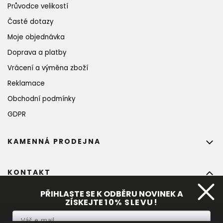
Průvodce velikostí
Časté dotazy
Moje objednávka
Doprava a platby
Vrácení a výměna zboží
Reklamace
Obchodní podmínky
GDPR
KAMENNÁ PRODEJNA
KONTAKT
info
@
bohempia.com
PŘIHLASTE SE K ODBĚRU NOVINEK A
ZÍSKEJTE
10%
 SLEVU!
+420 773 475 559