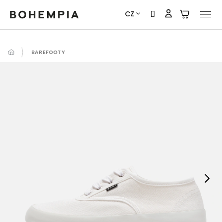
Přejít
CZ
na
obsah
BAREFOOTY
Next