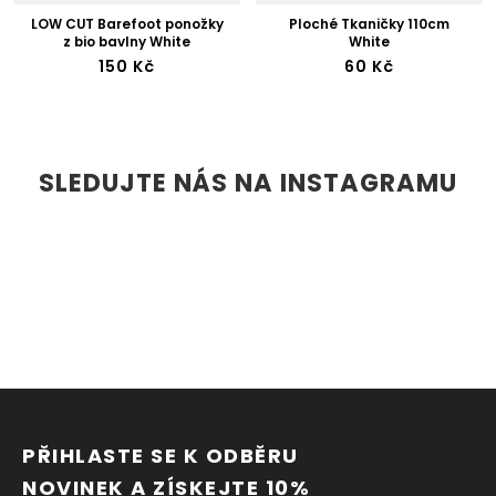
LOW CUT Barefoot ponožky
Ploché Tkaničky 110cm
z bio bavlny White
White
150 Kč
60 Kč
SLEDUJTE NÁS NA INSTAGRAMU
Z
Á
P
PŘIHLASTE SE K ODBĚRU 
A
NOVINEK A ZÍSKEJTE 10% 