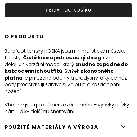
PŘIDAT DO KOŠÍKU
O PRODUKTU
Barefoot tenisky HOSKA jsou minimalistické městské
tenisky.
Čisté linie a jednoduchý design
z nich
dělají univerzální model, který
snadno zapadne do
každodenních outfitů
. Svršek
z konopného
plátna
je přirozeně odolný a prodyšný, díky čemuž
boty představují zdravější volbu pro každodenní
nošení.
Vhodné jsou pro téměř každou nohu – vysoký i nízký
nárt – díky delšímu šněrování.
POUŽITÉ MATERIÁLY A VÝROBA