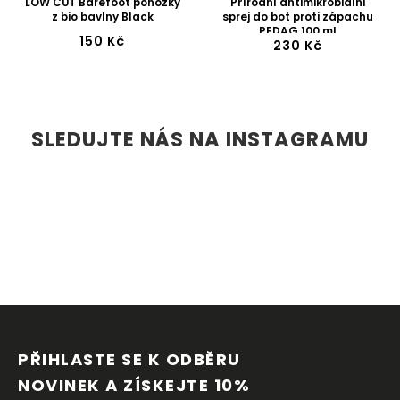
LOW CUT Barefoot ponožky
Přírodní antimikrobiální
z bio bavlny Black
sprej do bot proti zápachu
PEDAG 100 ml
150 Kč
230 Kč
SLEDUJTE NÁS NA INSTAGRAMU
Z
Á
P
PŘIHLASTE SE K ODBĚRU 
A
NOVINEK A ZÍSKEJTE 10% 
T