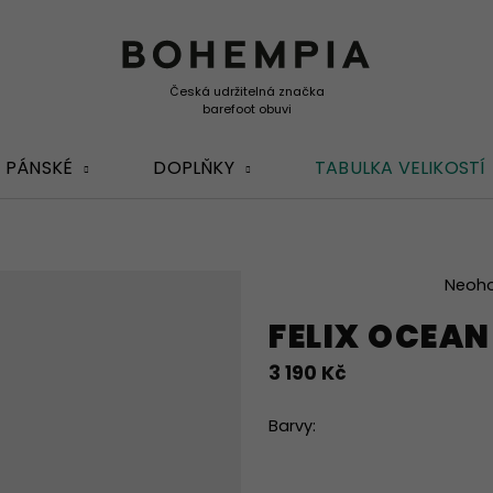
PÁNSKÉ
DOPLŇKY
TABULKA VELIKOSTÍ
Průměrné
Neoh
hodnocení
FELIX OCEAN
produktu
je
3 190 Kč
0,0
z
5
Barvy:
hvězdiček.