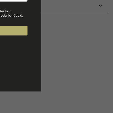
ETRY
asíte s
sobních údajů
.