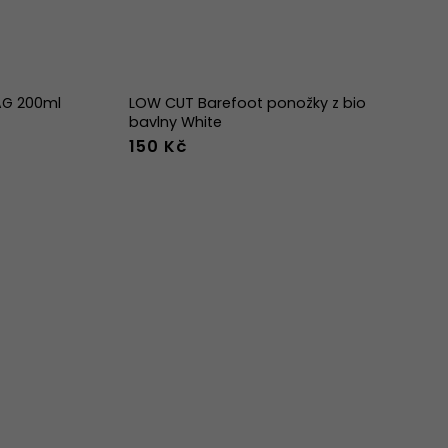
DAG 200ml
LOW CUT Barefoot ponožky z bio
bavlny White
150 Kč
36-39
40-43
44-47