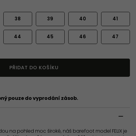
38
39
40
41
44
45
46
47
PŘIDAT DO KOŠÍKU
pný pouze do vyprodání zásob.
ou na pohled moc široké, náš barefoot model FELIX je