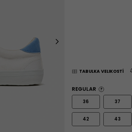
Next
TABULKA VELIKOSTÍ
REGULAR
?
36
37
42
43