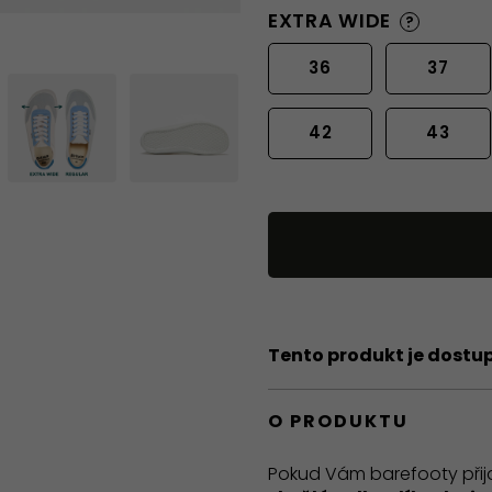
EXTRA WIDE
?
36
37
42
43
Tento produkt je dostu
O PRODUKTU
Pokud Vám barefooty přijd