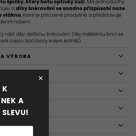
u špičky, který botu opticky zúží
. Má jednoduchý
nuje, a
díky šněrování se snadno přizpůsobí noze
.
o vlákna
, které je přirozeně prodyšné a představuje
denní nošení.
ký nárt díky delšímu šněrování. Díky měkkému límci se
které často tlačí boty kolem kotníků.
 A VÝROBA
STI
K 
NÍ
NEK A 
 SLEVU!