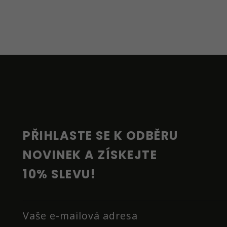
Z
Á
P
A
T
Í
PŘIHLASTE SE K ODBĚRU 
NOVINEK A ZÍSKEJTE 
10% SLEVU!