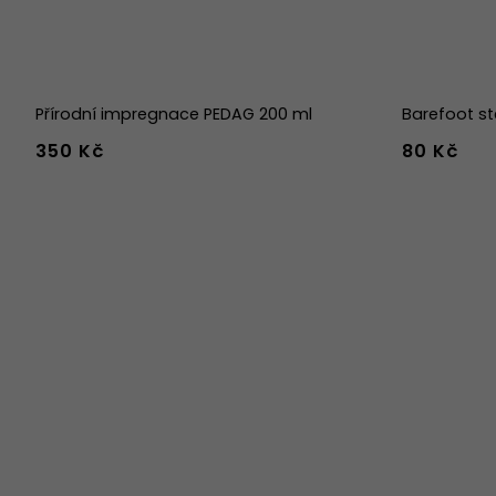
Přírodní impregnace PEDAG 200 ml
Barefoot st
350 Kč
80 Kč
36
37
38
45
46
47