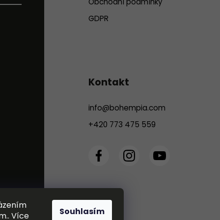
Obchodní podmínky
GDPR
Kontakt
info
@
bohempia.com
+420 773 475 559
házením
Souhlasím
m.. Více