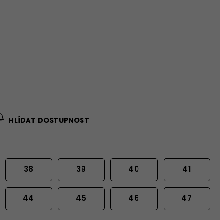
HLÍDAT DOSTUPNOST
38
39
40
41
44
45
46
47