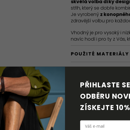
skvělá volba díky design
střih, který se dobře kombi
Je vyrobený
z konopnéh
zdravější volbu pro každo
Vhodný je pro vysoký i níz
navíc hodí i pro ty z Vás, 
POUŽITÉ MATERIÁLY
BAREFOOT VLASTNO
PŘIHLASTE SE 
DORUČENÍ A VRÁCE
ODBĚRU NOVI
PÉČE O OBUV
ZÍSKEJTE 10%
KE STAŽENÍ