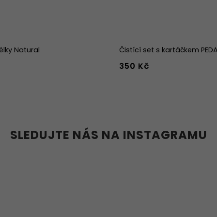
élky Natural
Čistící set s kartáčkem PE
350 Kč
39
40
41
42
43
44
36w
37w
38w
39w
40w
41w
42w
43w
SLEDUJTE NÁS NA INSTAGRAMU