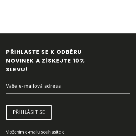
Z
Á
P
PŘIHLASTE SE K ODBĚRU 
A
NOVINEK A ZÍSKEJTE 10% 
T
SLEVU!
Í
PŘIHLÁSIT SE
Vložením e-mailu souhlasíte e 