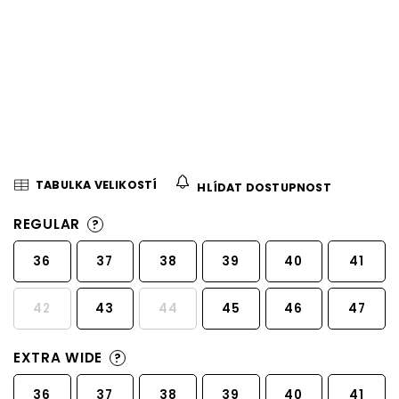
TABULKA VELIKOSTÍ
HLÍDAT DOSTUPNOST
REGULAR
?
36
37
38
39
40
41
42
43
44
45
46
47
EXTRA WIDE
?
36
37
38
39
40
41