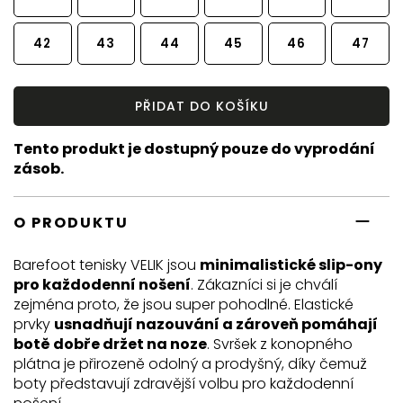
42
43
44
45
46
47
PŘIDAT DO KOŠÍKU
Tento produkt je dostupný pouze do vyprodání
zásob.
O PRODUKTU
Barefoot tenisky VELIK jsou
minimalistické slip-ony
pro každodenní nošení
. Zákazníci si je chválí
zejména proto, že jsou super pohodlné. Elastické
prvky
usnadňují nazouvání a zároveň pomáhají
botě dobře držet na noze
. Svršek z konopného
plátna je přirozeně odolný a prodyšný, díky čemuž
boty představují zdravější volbu pro každodenní