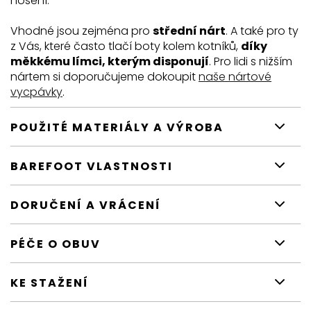
nošení.
Vhodné jsou zejména pro
střední nárt
. A také pro ty
z Vás, které často tlačí boty kolem kotníků,
díky
měkkému límci, kterým disponují
. Pro lidi s nižším
nártem si doporučujeme dokoupit
naše nártové
vycpávky
.
POUŽITÉ MATERIÁLY A VÝROBA
BAREFOOT VLASTNOSTI
DORUČENÍ A VRÁCENÍ
PÉČE O OBUV
KE STAŽENÍ