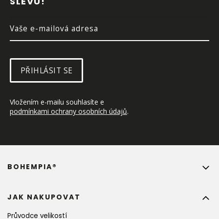
SLEVU!
Í
PŘIHLÁSIT SE
Vložením e-mailu souhlasíte e 
podmínkami ochrany osobních údajů
.
BOHEMPIA®
JAK NAKUPOVAT
Průvodce velikostí