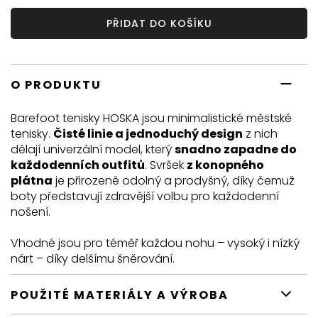
PŘIDAT DO KOŠÍKU
O PRODUKTU
Barefoot tenisky HOSKA jsou minimalistické městské
tenisky.
Čisté linie a jednoduchý design
z nich
dělají univerzální model, který
snadno zapadne do
každodenních outfitů
. Svršek
z konopného
plátna
je přirozeně odolný a prodyšný, díky čemuž
boty představují zdravější volbu pro každodenní
nošení.
Vhodné jsou pro téměř každou nohu – vysoký i nízký
nárt – díky delšímu šněrování.
POUŽITÉ MATERIÁLY A VÝROBA