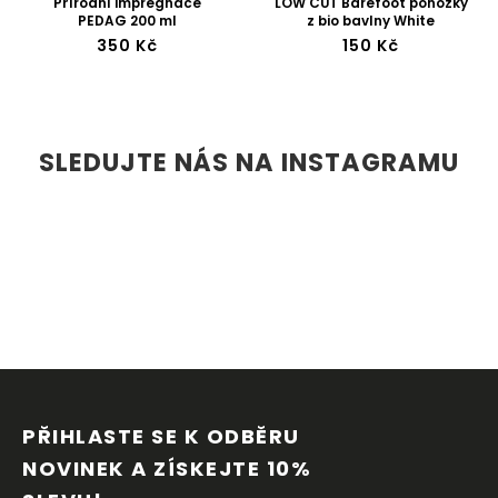
Přírodní impregnace
LOW CUT Barefoot ponožky
PEDAG 200 ml
z bio bavlny White
350 Kč
150 Kč
SLEDUJTE NÁS NA INSTAGRAMU
Z
Á
P
PŘIHLASTE SE K ODBĚRU 
A
NOVINEK A ZÍSKEJTE 10% 
T