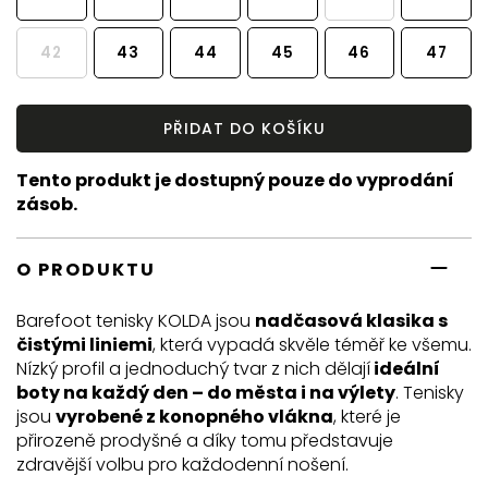
42
43
44
45
46
47
PŘIDAT DO KOŠÍKU
Tento produkt je dostupný pouze do vyprodání
zásob.
O PRODUKTU
Barefoot tenisky KOLDA jsou
nadčasová klasika s
čistými liniemi
, která vypadá skvěle téměř ke všemu.
Nízký profil a jednoduchý tvar z nich dělají
ideální
boty na každý den – do města i na výlety
. Tenisky
jsou
vyrobené z konopného vlákna
, které je
přirozeně prodyšné a díky tomu představuje
zdravější volbu pro každodenní nošení.