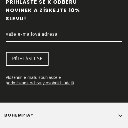
P
PŘIHLASTE SE K ODBĚRU 
A
NOVINEK A ZÍSKEJTE 10% 
T
SLEVU!
Í
PŘIHLÁSIT SE
Vložením e-mailu souhlasíte e 
podmínkami ochrany osobních údajů
.
BOHEMPIA®