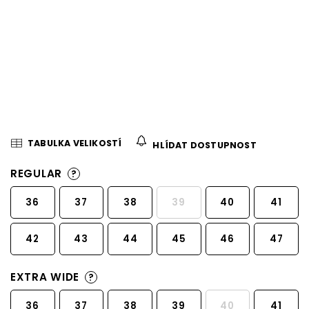
TABULKA VELIKOSTÍ
HLÍDAT DOSTUPNOST
REGULAR
?
36
37
38
39
40
41
42
43
44
45
46
47
EXTRA WIDE
?
36
37
38
39
40
41