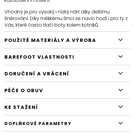
každodenní nošení.
Vhodný je pro vysoký i nízký nárt díky delšímu
šněrování. Díky měkkému límci se navíc hodí i pro ty z
Vás, které často tlačí boty kolem kotníků.
POUŽITÉ MATERIÁLY A VÝROBA
BAREFOOT VLASTNOSTI
DORUČENÍ A VRÁCENÍ
PÉČE O OBUV
KE STAŽENÍ
DOPLŇKOVÉ PARAMETRY