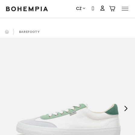
Přejít
CZ
na
obsah
BAREFOOTY
Next