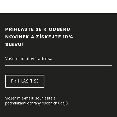
Z
Á
P
PŘIHLASTE SE K ODBĚRU 
A
NOVINEK A ZÍSKEJTE 10% 
T
SLEVU!
Í
PŘIHLÁSIT SE
Vložením e-mailu souhlasíte e 
podmínkami ochrany osobních údajů
.