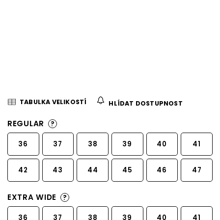
TABULKA VELIKOSTÍ
HLÍDAT DOSTUPNOST
REGULAR
?
36
37
38
39
40
41
42
43
44
45
46
47
EXTRA WIDE
?
36
37
38
39
40
41