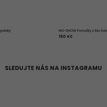
cpávky
NO-SHOW Ponožky z bio bav
150 Kč
36-39
40-43
44
SLEDUJTE NÁS NA INSTAGRAMU