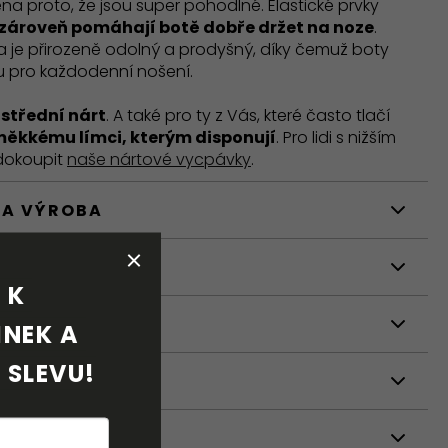
ména proto, že jsou super pohodlné. Elastické prvky
zároveň pomáhají botě dobře držet na noze
.
 je přirozeně odolný a prodyšný, díky čemuž boty
bu pro každodenní nošení.
o
střední nárt
. A také pro ty z Vás, které často tlačí
měkkému límci, kterým disponují
. Pro lidi s nižším
dokoupit
naše nártové vycpávky
.
 A VÝROBA
STI
K 
NÍ
NEK A 
 SLEVU!