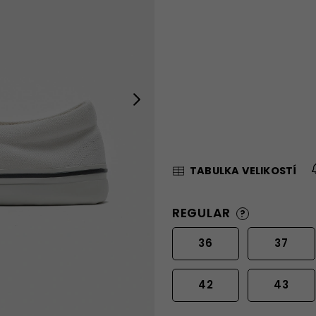
Next
TABULKA VELIKOSTÍ
REGULAR
?
36
37
42
43