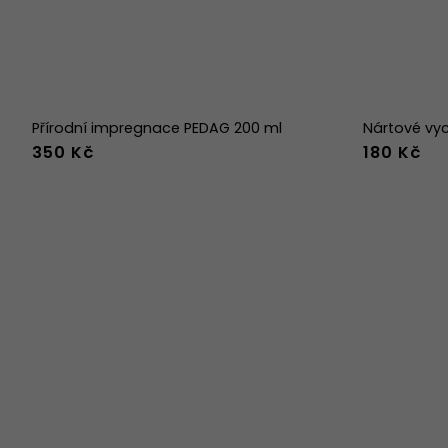
Přírodní impregnace PEDAG 200 ml
Nártové vy
350 Kč
180 Kč