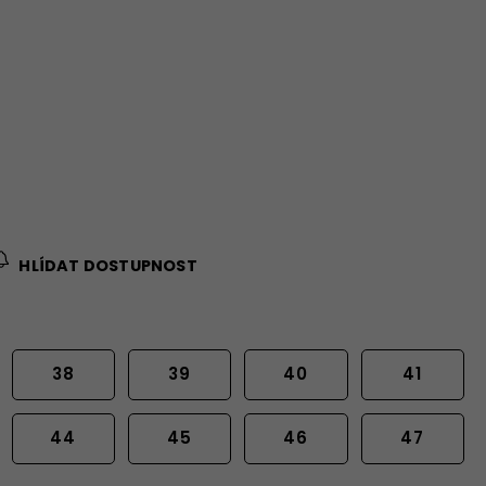
HLÍDAT DOSTUPNOST
38
39
40
41
44
45
46
47