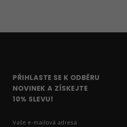
Z
Á
P
A
T
Í
PŘIHLASTE SE K ODBĚRU 
NOVINEK A ZÍSKEJTE 
10% SLEVU!