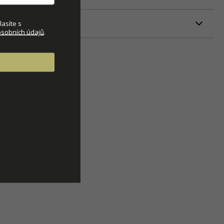
ETRY
asíte s
sobních údajů
.