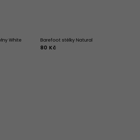
lny White
Barefoot stélky Natural
80 Kč
-47
36
37
38
39
40
41
42
43
44
45
46
47
36w
37w
38w
39w
40w
41w
42w
43w