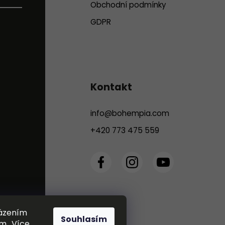
Obchodní podmínky
GDPR
Kontakt
info
@
bohempia.com
+420 773 475 559
házením
Souhlasím
m.. Více