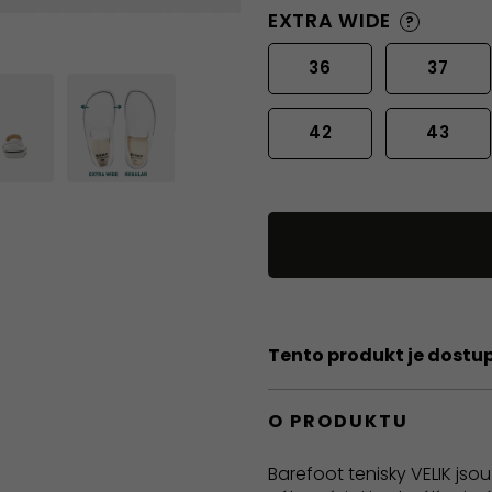
EXTRA WIDE
?
36
37
42
43
Tento produkt je dostu
O PRODUKTU
Barefoot tenisky VELIK jso