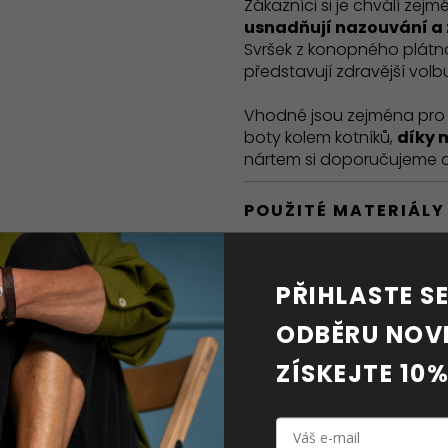
Zákazníci si je chválí zej
usnadňují nazouvání a 
Svršek z konopného plátna
představují zdravější vol
Vhodné jsou zejména pr
boty kolem kotníků,
díky 
nártem si doporučujeme 
POUŽITÉ MATERIÁLY
BAREFOOT VLASTNO
PŘIHLASTE SE 
DORUČENÍ A VRÁCE
ODBĚRU NOVI
ZÍSKEJTE 10%
PÉČE O OBUV
KE STAŽENÍ