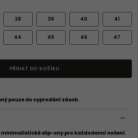
38
39
40
41
44
45
46
47
PŘIDAT DO KOŠÍKU
pný pouze do vyprodání zásob.
u
minimalistické slip-ony pro každodenní nošení
.