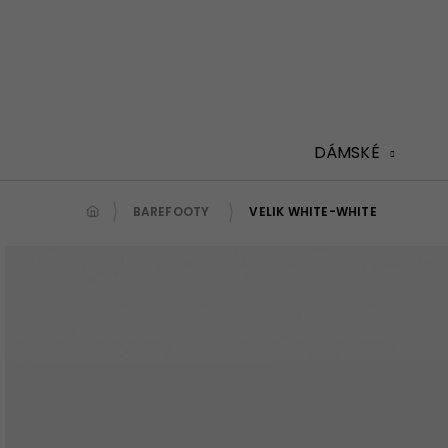
Přejít
na
obsah
DÁMSKÉ
BAREFOOTY
VELIK WHITE-WHITE