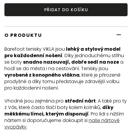
PŘIDAT DO KOŠÍKU
O PRODUKTU
Barefoot tenisky VIKLA jsou
lehký a stylový model
pro každodenní nošení
. Díky jednoduchému střihu
se boty
snadno nazouvají, dobře sedí na noze
a
hodí se do města i na cestování. Tenisky jsou
vyrobené z konopného vlákna
, které je přirozeně
prodyšné a díky tomu představuje zdravější volbu
pro každodenní nošení.
Vhodné jsou zejména pro
střední nárt
. A také pro ty
z Vás, které často tlačí boty kolem kotníků,
díky
měkkému límci, kterým disponují
. Pro lidi s nižším
nártem si doporučujeme dokoupit si
naše nártové
vycpávky
.