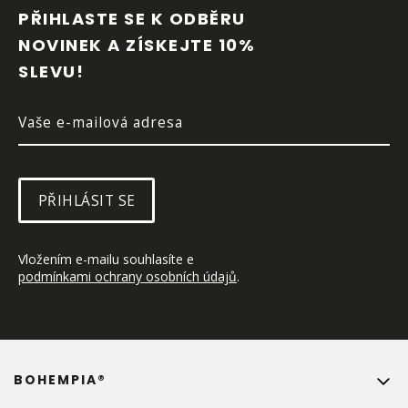
P
PŘIHLASTE SE K ODBĚRU 
A
NOVINEK A ZÍSKEJTE 10% 
T
SLEVU!
Í
PŘIHLÁSIT SE
Vložením e-mailu souhlasíte e 
podmínkami ochrany osobních údajů
.
BOHEMPIA®