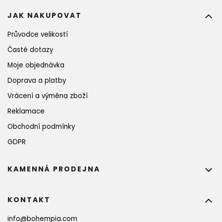
JAK NAKUPOVAT
Průvodce velikostí
Časté dotazy
Moje objednávka
Doprava a platby
Vrácení a výměna zboží
Reklamace
Obchodní podmínky
GDPR
KAMENNÁ PRODEJNA
KONTAKT
info
@
bohempia.com
PŘIHLASTE SE K ODBĚRU NOVINEK A