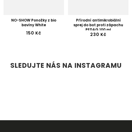
NO-SHOW Ponožky z bio
Přírodní antimikrobiální
bavlny White
sprej do bot proti zápachu
PEDAG 100 ml
150 Kč
230 Kč
SLEDUJTE NÁS NA INSTAGRAMU
Z
Á