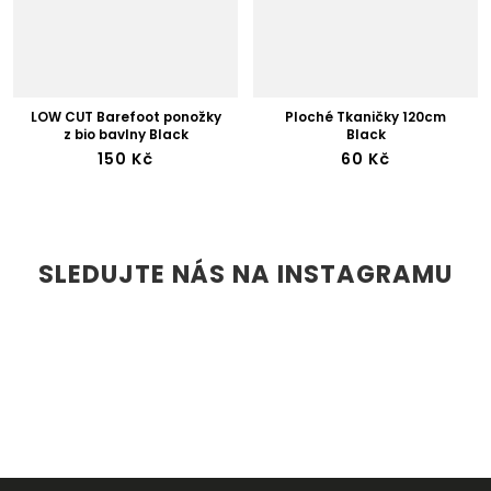
LOW CUT Barefoot ponožky
Ploché Tkaničky 120cm
z bio bavlny Black
Black
150 Kč
60 Kč
SLEDUJTE NÁS NA INSTAGRAMU
Z