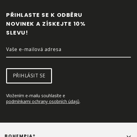
Á
P
PŘIHLASTE SE K ODBĚRU 
A
NOVINEK A ZÍSKEJTE 10% 
T
SLEVU!
Í
PŘIHLÁSIT SE
Vložením e-mailu souhlasíte e 
podmínkami ochrany osobních údajů
.
BOHEMPIA®