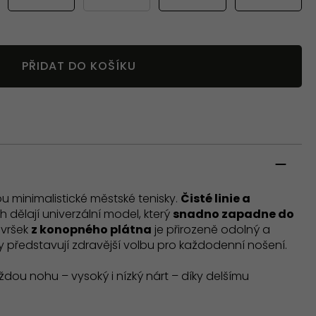
PŘIDAT DO KOŠÍKU
u minimalistické městské tenisky.
Čisté linie a
h dělají univerzální model, který
snadno zapadne do
Svršek
z konopného plátna
je přirozeně odolný a
 představují zdravější volbu pro každodenní nošení.
dou nohu – vysoký i nízký nárt – díky delšímu