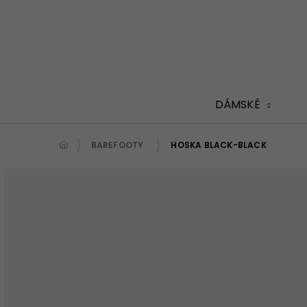
Přejít
na
obsah
DÁMSKÉ
BAREFOOTY
HOSKA BLACK-BLACK