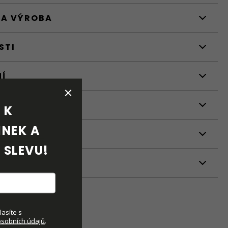
 A VÝROBA
STI
NÍ
K 
NEK A 
 SLEVU!
ETRY
asíte s
sobních údajů
.