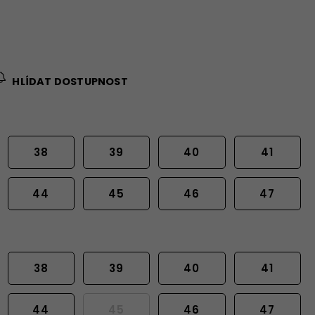
HLÍDAT DOSTUPNOST
38
39
40
41
44
45
46
47
38
39
40
41
44
45
46
47