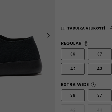
TABULKA VELIKOSTÍ
Next
REGULAR
?
36
37
42
43
EXTRA WIDE
?
36
37
42
43