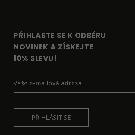
P
A
T
Í
PŘIHLASTE SE K ODBĚRU 
NOVINEK A ZÍSKEJTE 
10% SLEVU!
PŘIHLÁSIT SE