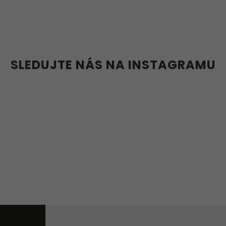
36
37
38
39
40
41
45
46
47
36w
37w
38
41w
42w
43w
SLEDUJTE NÁS NA INSTAGRAMU