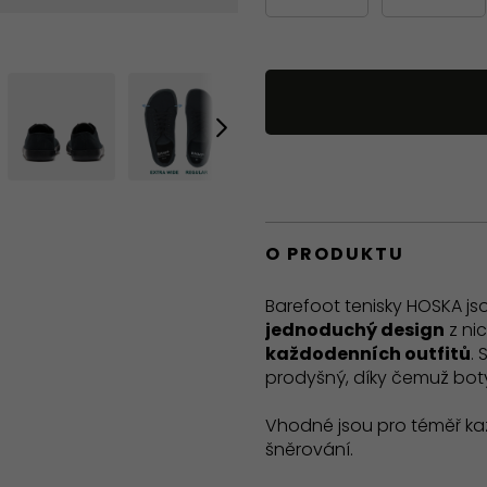
O PRODUKTU
Barefoot tenisky HOSKA jso
jednoduchý design
z nic
každodenních outfitů
. 
prodyšný, díky čemuž boty
Vhodné jsou pro téměř kaž
šněrování.