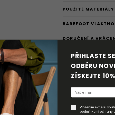
POUŽITÉ MATERIÁLY
BAREFOOT VLASTNO
DORUČENÍ A VRÁCE
PÉČE O OBUV
PŘIHLASTE SE 
ODBĚRU NOVI
KE STAŽENÍ
ZÍSKEJTE 10%
DOPLŇKOVÉ PARAM
Vložením e-mailu souhl
podmínkami ochrany o