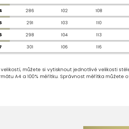
4
286
102
108
5
291
103
110
6
298
104
113
7
301
106
116
i velikostí, můžete si vytisknout jednotlivé velikosti stél
ormátu A4 a 100% měřítku. Správnost měřítka můžete o