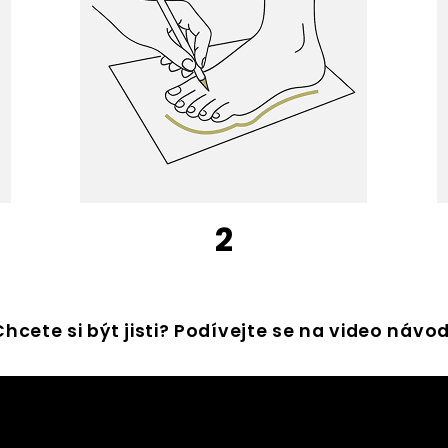
2
Chcete si být jisti? Podívejte se na video návod