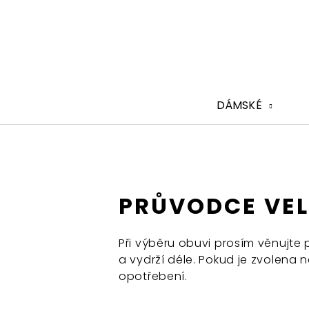
Přejít
na
obsah
DÁMSKÉ
PRŮVODCE VEL
Při výběru obuvi prosím věnujte 
a vydrží déle. Pokud je zvolena 
opotřebení.