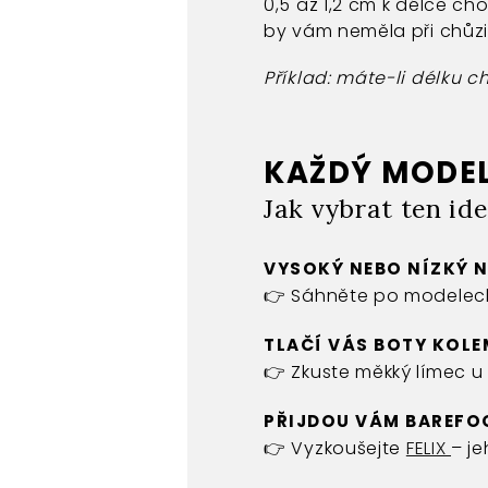
0,5 až 1,2 cm k délce cho
by vám neměla při chůzi
Příklad: máte-li délku c
KAŽDÝ MODEL
Jak vybrat ten ide
VYSOKÝ NEBO NÍZKÝ 
👉 Sáhněte po modelech
TLAČÍ VÁS BOTY KOL
👉 Zkuste měkký límec 
PŘIJDOU VÁM BAREFO
👉 Vyzkoušejte
FELIX
– j