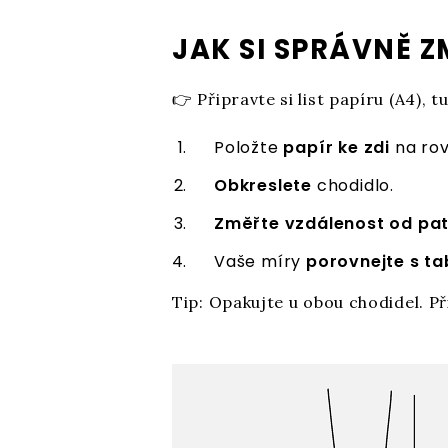
JAK SI SPRÁVNĚ 
👉 Připravte si list papíru (A4), t
Položte
papír ke zdi
na ro
Obkreslete
chodidlo.
Změřte vzdálenost od paty
Vaše míry
porovnejte s tab
Tip: Opakujte u obou chodidel. Při