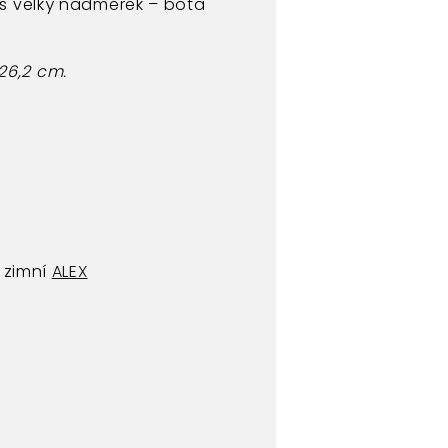
íliš velký nadměrek – bota
–26,2 cm.
A
 zimní
ALEX