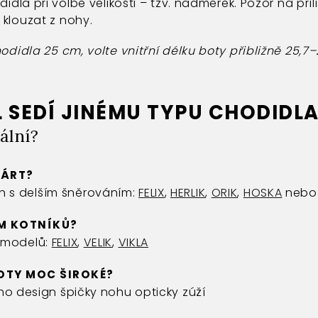
didla při volbě velikosti – tzv. nadměrek. Pozor na př
 klouzat z nohy.
hodidla 25 cm, volte vnitřní délku boty přibližně 25,7
 SEDÍ JINÉMU TYPU CHODIDL
ální?
NÁRT?
 s delším šněrováním:
FELIX
,
HERLIK
,
ORIK
,
HOSKA
nebo
EM KOTNÍKŮ?
u modelů:
FELIX
,
VELIK
,
VIKLA
OTY MOC ŠIROKÉ?
eho design špičky nohu opticky zúží