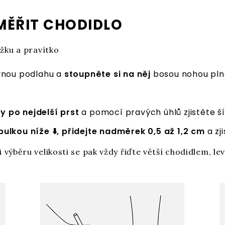
ZMĚŘIT CHODIDLO
užku a pravítko
vnou podlahu a
stoupněte si na něj
bosou nohou pln
 po nejdelší prst
a pomocí pravých úhlů zjistěte ší
ulkou níže ⬇️, přidejte nadměrek 0,5 až 1,2 cm
a zj
 výběru velikosti se pak vždy řiďte větší chodidlem, le