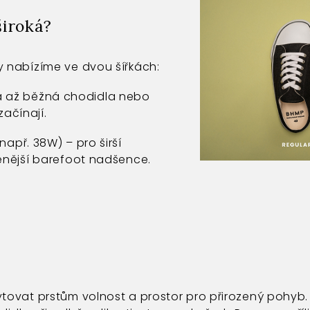
široká?
 nabízíme ve dvou šířkách:
á až běžná chodidla nebo
začínají.
apř. 38W) – pro širší
enější barefoot nadšence.
tovat prstům volnost a prostor pro přirozený pohyb