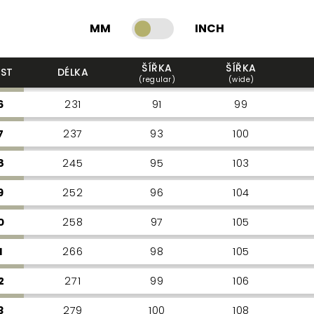
MM
INCH
ŠÍŘKA
ŠÍŘKA
OST
DÉLKA
(regular)
(wide)
6
231
91
99
7
237
93
100
8
245
95
103
9
252
96
104
0
258
97
105
1
266
98
105
2
271
99
106
3
279
100
108