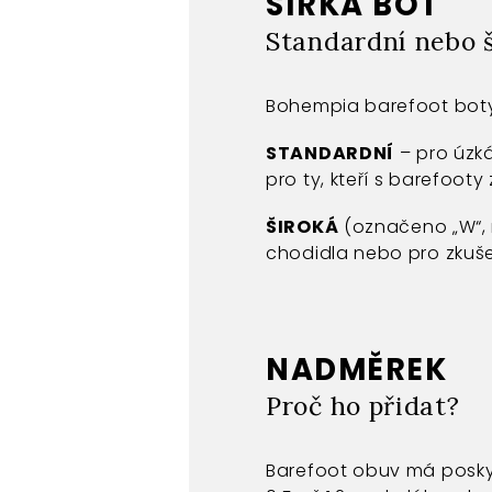
ŠÍŘKA BOT
Standardní nebo 
Bohempia barefoot boty
STANDARDNÍ
– pro úzk
pro ty, kteří s barefooty 
ŠIROKÁ
(označeno „W“, n
chodidla nebo pro zkuš
NADMĚREK
Proč ho přidat?
Barefoot obuv má posky