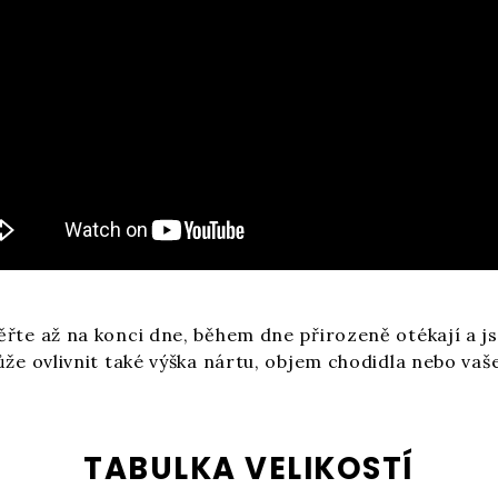
řte až na konci dne, během dne přirozeně otékají a js
ůže ovlivnit také výška nártu, objem chodidla nebo va
TABULKA VELIKOSTÍ