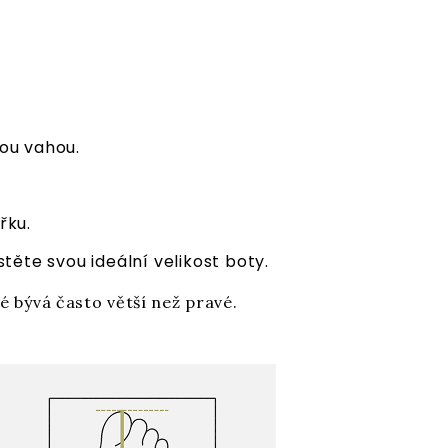
ou vahou.
řku.
istěte svou ideální velikost boty.
vé bývá často větší než pravé.