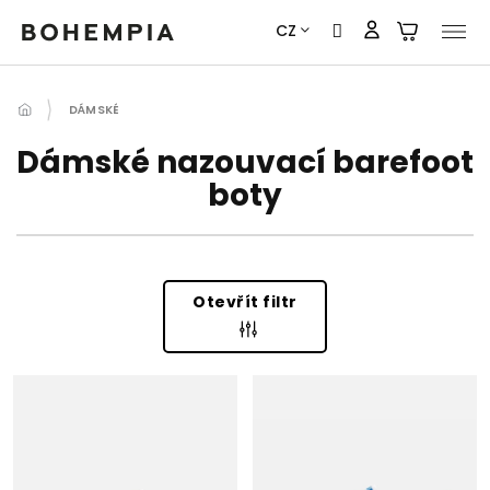
Přejít
CZ
na
obsah
DÁMSKÉ
Dámské nazouvací barefoot
boty
Otevřít filtr
V
Ý
P
I
S