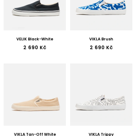
P
R
O
D
U
K
VELIK Black-White
VIKLA Brush
T
2 690 Kč
2 690 Kč
Ů
VIKLA Tan-Off White
VIKLA Trippy