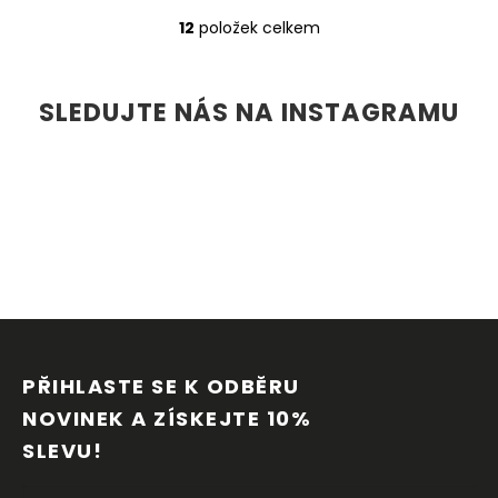
12
položek celkem
O
v
l
á
SLEDUJTE NÁS NA INSTAGRAMU
d
a
c
í
p
r
v
k
y
v
Z
ý
p
Á
i
P
PŘIHLASTE SE K ODBĚRU 
s
A
u
NOVINEK A ZÍSKEJTE 10% 
T
SLEVU!
Í