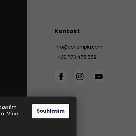
Kontakt
info
@
bohempia.com
+420 773 475 559
házením
Souhlasím
m.. Více