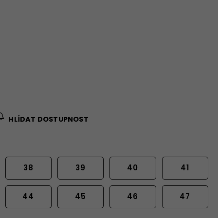
HLÍDAT DOSTUPNOST
38
39
40
41
44
45
46
47