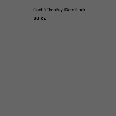
Ploché Tkaničky 110cm Black
60 Kč
42
43
44
w
39w
40w