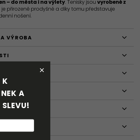
en – do města i na výlety
. Tenisky jsou
vyrobené z
ré je přirozeně prodyšné a díky tomu představuje
denní nošení.
 A VÝROBA
STI
NÍ
K 
NEK A 
 SLEVU!
ETRY