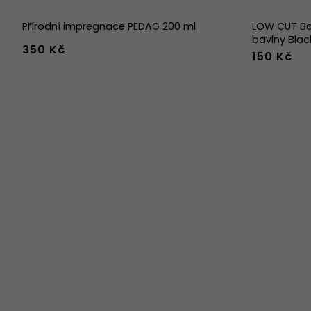
Přírodní impregnace PEDAG 200 ml
LOW CUT Ba
bavlny Blac
350 Kč
150 Kč
36