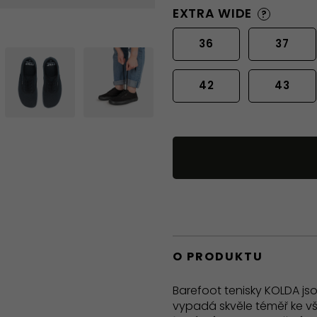
EXTRA WIDE
?
36
37
42
43
O PRODUKTU
Barefoot tenisky KOLDA js
vypadá skvěle téměř ke vše