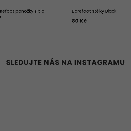
refoot ponožky z bio
Barefoot stélky Black
k
80 Kč
-39
40-43
44-47
36
37
38
39
40
41
45
46
47
36w
37w
38
41w
42w
43w
SLEDUJTE NÁS NA INSTAGRAMU