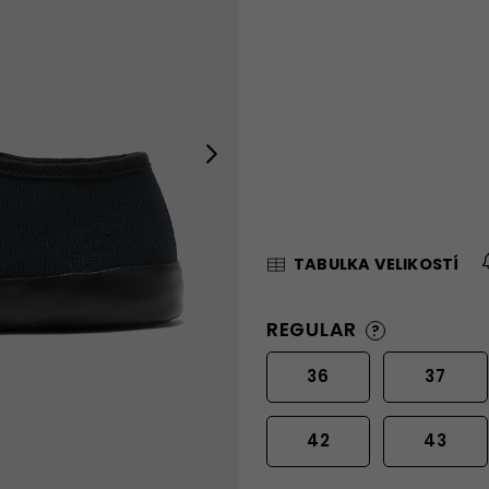
Next
TABULKA VELIKOSTÍ
REGULAR
?
36
37
42
43