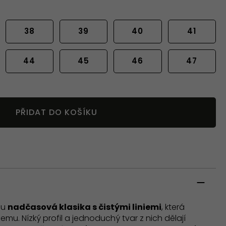
38
39
40
41
44
45
46
47
PŘIDAT DO KOŠÍKU
ou
nadčasová klasika s čistými liniemi
, která
mu. Nízký profil a jednoduchý tvar z nich dělají