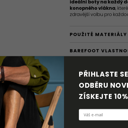
ideální boty na každý d
konopného vlákna
, kte
zdravější volbu pro každo
POUŽITÉ MATERIÁLY
BAREFOOT VLASTNO
DORUČENÍ A VRÁCE
PŘIHLASTE SE 
PÉČE O OBUV
ODBĚRU NOVI
ZÍSKEJTE 10%
KE STAŽENÍ
DOPLŇKOVÉ PARAM