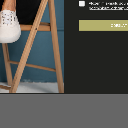
Vložením e-mailu souhl
podmínkami ochrany o
ODESLAT