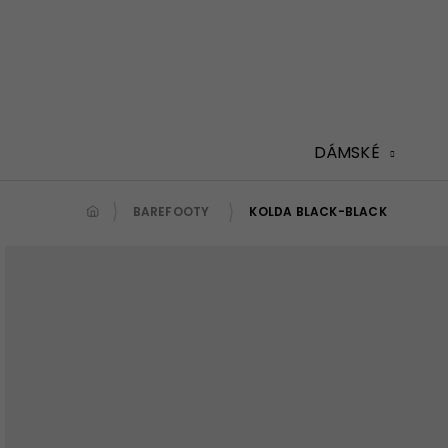
Přejít
na
obsah
DÁMSKÉ
BAREFOOTY
KOLDA BLACK-BLACK