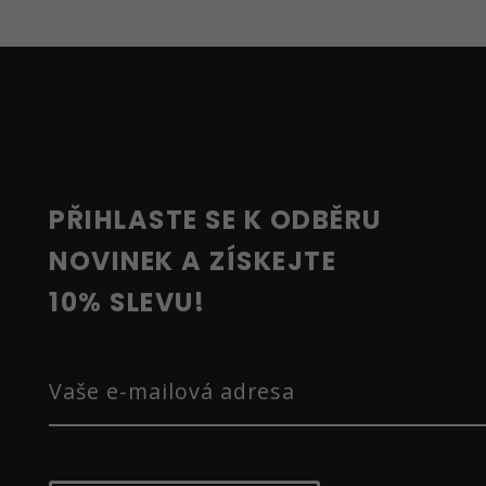
Z
Á
P
A
T
Í
PŘIHLASTE SE K ODBĚRU 
NOVINEK A ZÍSKEJTE 
10% SLEVU!