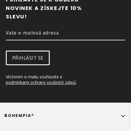
A
NOVINEK A ZÍSKEJTE 10% 
T
SLEVU!
Í
PŘIHLÁSIT SE
Vložením e-mailu souhlasíte e 
podmínkami ochrany osobních údajů
.
BOHEMPIA®