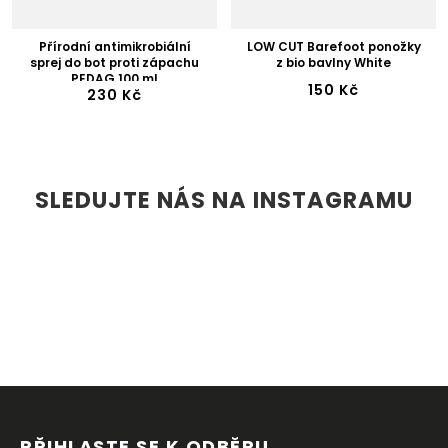
Přírodní antimikrobiální
LOW CUT Barefoot ponožky
sprej do bot proti zápachu
z bio bavlny White
PEDAG 100 ml
150 Kč
230 Kč
SLEDUJTE NÁS NA INSTAGRAMU
Z
Á
P
PŘIHLASTE SE K ODBĚRU 