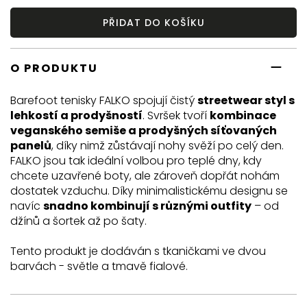
PŘIDAT DO KOŠÍKU
O PRODUKTU
Barefoot tenisky FALKO spojují čistý
streetwear styl s
lehkostí a prodyšností
.
Svršek tvoří
kombinace
veganského semiše a prodyšných síťovaných
panelů
, díky nimž zůstávají nohy svěží po celý den.
FALKO jsou tak ideální volbou pro teplé dny, kdy
chcete uzavřené boty, ale zároveň dopřát nohám
dostatek vzduchu. Díky minimalistickému designu se
navíc
snadno kombinují s různými outfity
– od
džínů a šortek až po šaty.
Tento produkt je dodáván s tkaničkami ve dvou
barvách - světle a tmavě fialové.