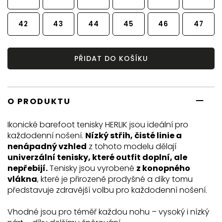
42
43
44
45
46
47
PŘIDAT DO KOŠÍKU
O PRODUKTU
Ikonické barefoot tenisky HERLIK jsou ideální pro
každodenní nošení.
Nízký střih, čisté linie a
nenápadný vzhled
z tohoto modelu dělají
univerzální tenisky, které outfit doplní, ale
nepřebijí.
Tenisky jsou vyrobené
z konopného
vlákna
, které je přirozeně prodyšné a díky tomu
představuje zdravější volbu pro každodenní nošení.
Vhodné jsou pro téměř každou nohu – vysoký i nízký