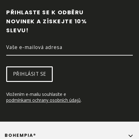
Á
P
PŘIHLASTE SE K ODBĚRU 
A
NOVINEK A ZÍSKEJTE 10% 
T
SLEVU!
Í
PŘIHLÁSIT SE
Vložením e-mailu souhlasíte e 
podmínkami ochrany osobních údajů
.
BOHEMPIA®