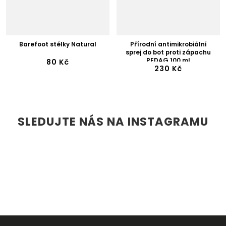
Barefoot stélky Natural
Přírodní antimikrobiální
sprej do bot proti zápachu
PEDAG 100 ml
80 Kč
230 Kč
SLEDUJTE NÁS NA INSTAGRAMU
Z