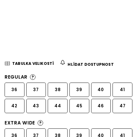
TABULKA VELIKOSTÍ
HLÍDAT DOSTUPNOST
REGULAR
?
36
37
38
39
40
41
42
43
44
45
46
47
EXTRA WIDE
?
36
37
38
39
40
41