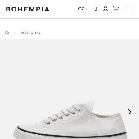
Přejít
CZ
na
obsah
BAREFOOTY
Next