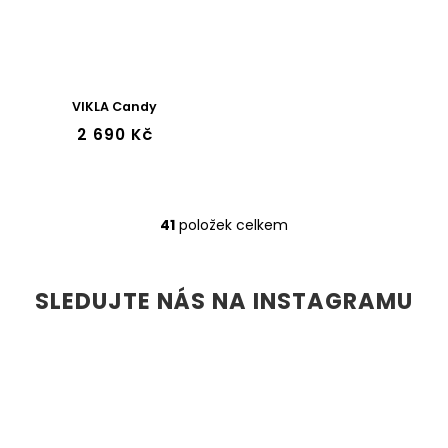
VIKLA Candy
2 690 Kč
41
položek celkem
O
v
l
á
SLEDUJTE NÁS NA INSTAGRAMU
d
a
c
í
p
r
v
k