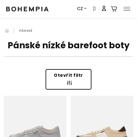
Přejít
CZ
na
obsah
PÁNSKÉ
Pánské nízké barefoot boty
Otevřít filtr
V
Ý
P
I
S
P