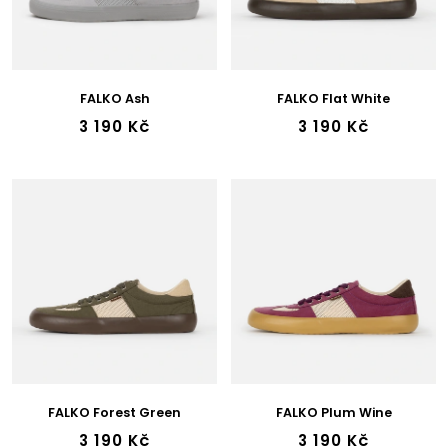
R
O
D
U
K
FALKO Ash
FALKO Flat White
T
3 190 Kč
3 190 Kč
Ů
FALKO Forest Green
FALKO Plum Wine
3 190 Kč
3 190 Kč