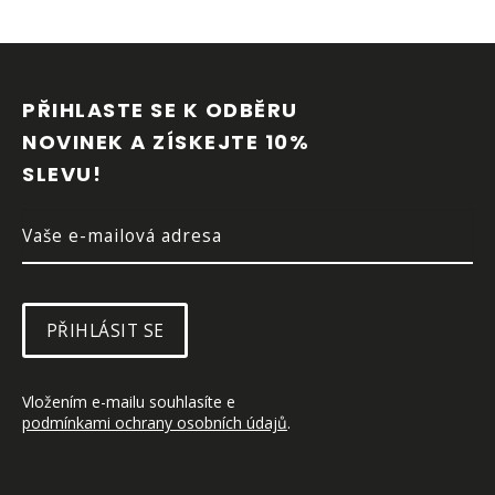
y
v
Z
ý
p
Á
i
P
PŘIHLASTE SE K ODBĚRU 
s
A
u
NOVINEK A ZÍSKEJTE 10% 
T
SLEVU!
Í
PŘIHLÁSIT SE
Vložením e-mailu souhlasíte e 
podmínkami ochrany osobních údajů
.