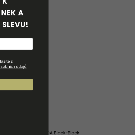
K 
NEK A 
 SLEVU!
asíte s
sobních údajů
.
KOLDA Black-Black