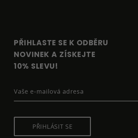
Á
P
A
T
Í
PŘIHLASTE SE K ODBĚRU 
NOVINEK A ZÍSKEJTE 
10% SLEVU!
PŘIHLÁSIT SE