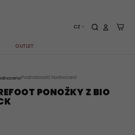
CZ
OUTLET
Podrobnosti hodnocení
odnoceno
REFOOT PONOŽKY Z BIO
CK