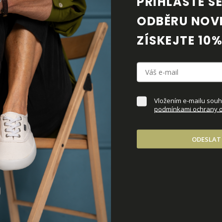
PŘIHLASTE SE 
ODBĚRU NOVI
ZÍSKEJTE 10%
Vložením e-mailu souhl
podmínkami ochrany o
ODESLAT
k-Black
FELIX White-Dark Gum