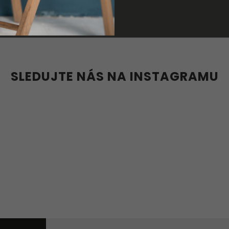
3 190 Kč
39
40
41
42
43
44
36
38
39
40
41
42
36w
37w
38w
39w
40w
46
47
36w
37w
38w
41w
44w
46w
41w
42w
43w
4
SLEDUJTE NÁS NA INSTAGRAMU