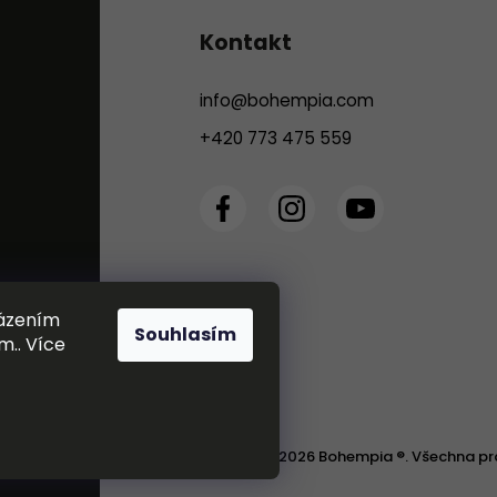
Kontakt
info
@
bohempia.com
+420 773 475 559
házením
Souhlasím
m.. Více
Copyright 2026
Bohempia ®
. Všechna pr