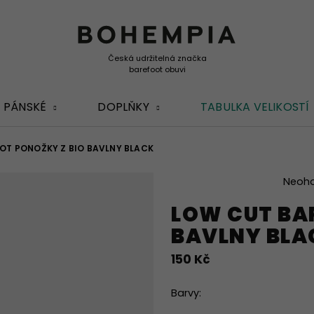
PÁNSKÉ
DOPLŇKY
TABULKA VELIKOSTÍ
OT PONOŽKY Z BIO BAVLNY BLACK
Průměrné
Neoh
hodnocení
LOW CUT BA
produktu
je
BAVLNY BLA
0,0
z
150 Kč
5
hvězdiček.
Barvy: