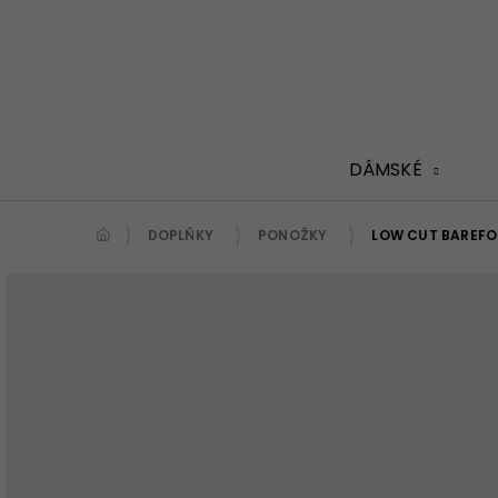
Přejít
na
obsah
DÁMSKÉ
DOPLŇKY
PONOŽKY
LOW CUT BAREFO