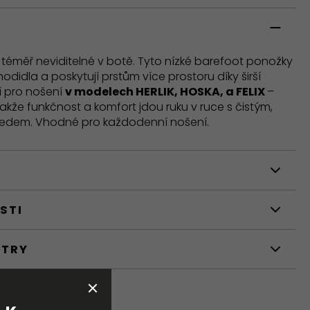
 téměř neviditelné v botě. Tyto nízké barefoot ponožky
hodidla a poskytují prstům více prostoru díky širší
ní pro nošení
v modelech HERLIK, HOSKA, a FELIX
–
takže funkčnost a komfort jdou ruku v ruce s čistým,
edem. Vhodné pro každodenní nošení.
STI
ETRY