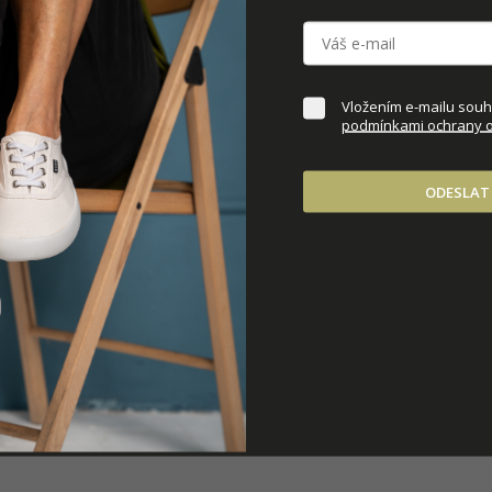
Vložením e-mailu souhl
podmínkami ochrany o
ODESLAT
e-Dark Gum
HOSKA Nomad
2 890 Kč
40
41
42
43
44
45
36
37
38
39
40
41
6w
37w
38w
39w
40w
45
46
47
36w
37w
38
w
42w
43w
44w
41w
42w
43w
SLEDUJTE NÁS NA INSTAGRAMU