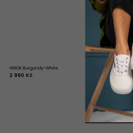
HERLIK Burgundy-White
FELIX Whit
2 990 Kč
3 190 Kč
36
37
38
39
40
41
42
43
44
36
38
39
45
46
47
36w
37w
38w
39w
40w
46
47
3
41w
42w
43w
41