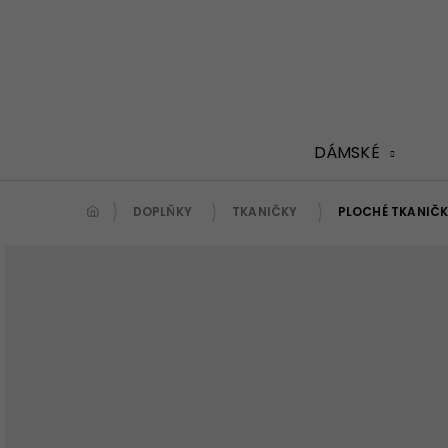
Přejít
na
obsah
DÁMSKÉ
DOPLŇKY
TKANIČKY
PLOCHÉ TKANIČK