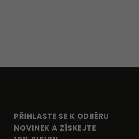
Z
Á
P
A
T
Í
PŘIHLASTE SE K ODBĚRU 
NOVINEK A ZÍSKEJTE 