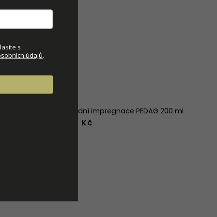
asíte s
sobních údajů
.
Přírodní impregnace PEDAG 200 ml
350 Kč
42
43
44
w
39w
40w