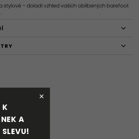
a stylové – doladí vzhled vašich oblíbených barefoot
.
NÍ
ETRY
K 
NEK A 
 SLEVU!