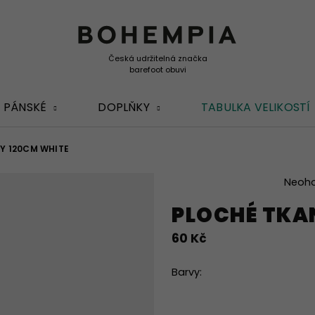
PÁNSKÉ
DOPLŇKY
TABULKA VELIKOSTÍ
Y 120CM WHITE
Průměrné
Neoh
hodnocení
PLOCHÉ TKA
produktu
je
60 Kč
0,0
z
5
Barvy:
hvězdiček.