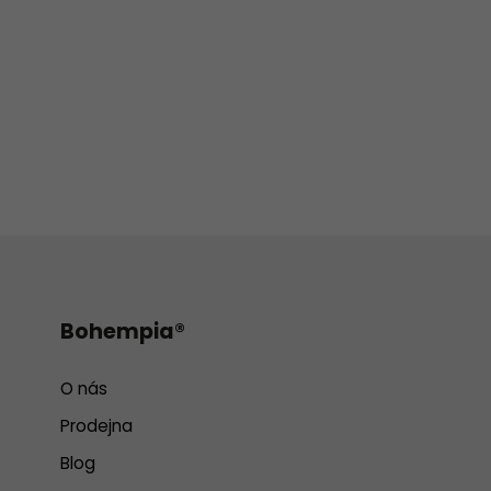
Bohempia®
O nás
Prodejna
Blog