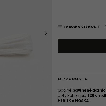
TABULKA VELIKOSTÍ
Next
O PRODUKTU
Odolné
bavlněné tkanič
boty Bohempia.
120 cm d
HERLIK a HOSKA
.