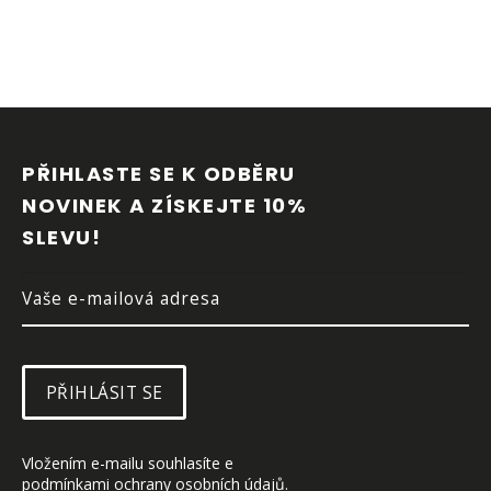
Z
Á
P
PŘIHLASTE SE K ODBĚRU 
A
NOVINEK A ZÍSKEJTE 10% 
T
SLEVU!
Í
PŘIHLÁSIT SE
Vložením e-mailu souhlasíte e 
podmínkami ochrany osobních údajů
.