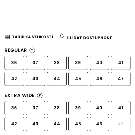
TABULKA VELIKOSTÍ
HLÍDAT DOSTUPNOST
REGULAR
?
36
37
38
39
40
41
42
43
44
45
46
47
EXTRA WIDE
?
36
37
38
39
40
41
42
43
44
45
46
47