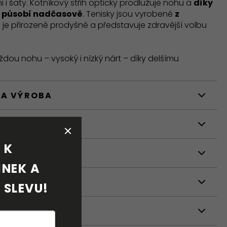
i i šaty. Kotníkový střih opticky prodlužuje nohu a
díky
 působí nadčasově
. Tenisky jsou vyrobené
z
ré je přirozeně prodyšné a představuje zdravější volbu
dou nohu – vysoký i nízký nárt – díky delšímu
 A VÝROBA
STI
K 
NÍ
NEK A 
 SLEVU!