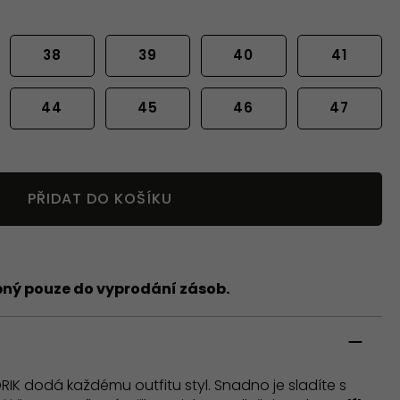
38
39
40
41
44
45
46
47
PŘIDAT DO KOŠÍKU
pný pouze do vyprodání zásob.
RIK dodá každému outfitu styl. Snadno je sladíte s