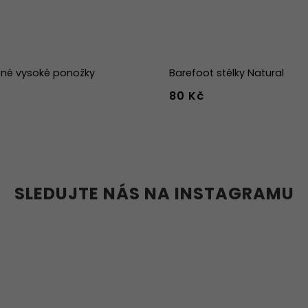
né vysoké ponožky
Barefoot stélky Natural
80 Kč
-38
39-41
42-44
36
37
38
39
40
41
45
46
47
36w
37w
38
41w
42w
43w
SLEDUJTE NÁS NA INSTAGRAMU