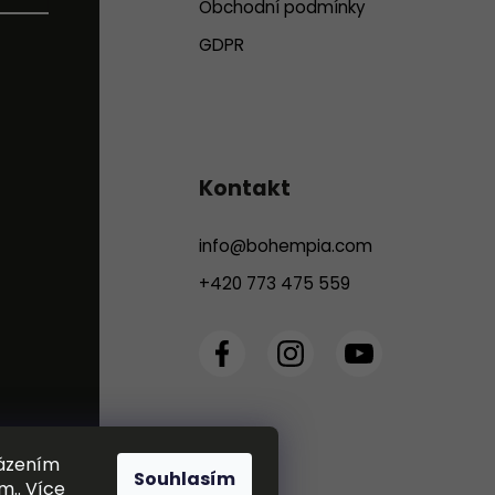
Obchodní podmínky
GDPR
Kontakt
info
@
bohempia.com
+420 773 475 559
házením
Souhlasím
m.. Více