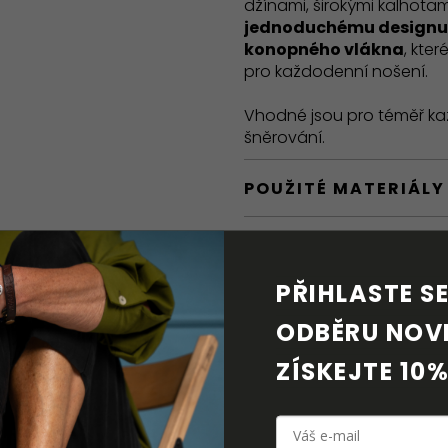
džínami, širokými kalhotam
jednoduchému designu
konopného vlákna
, kte
pro každodenní nošení.
Vhodné jsou pro téměř kaž
šněrování.
POUŽITÉ MATERIÁLY
BAREFOOT VLASTNO
PŘIHLASTE SE 
DORUČENÍ A VRÁCE
ODBĚRU NOVI
PÉČE O OBUV
ZÍSKEJTE 10%
KE STAŽENÍ