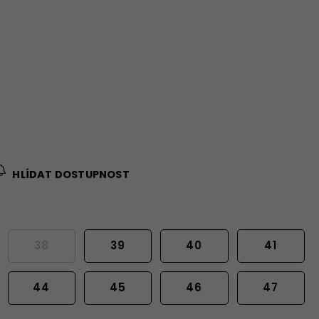
HLÍDAT DOSTUPNOST
38
39
40
41
44
45
46
47