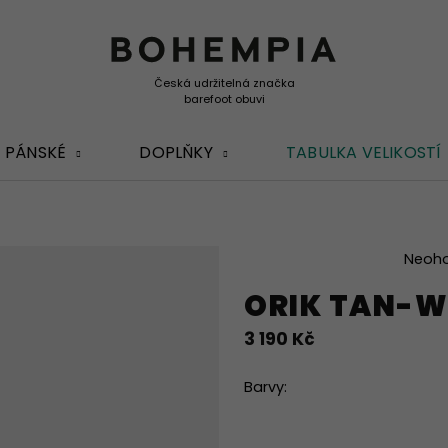
PÁNSKÉ
DOPLŇKY
TABULKA VELIKOSTÍ
Průměrné
Neoh
hodnocení
ORIK TAN-W
produktu
je
3 190 Kč
0,0
z
5
Barvy:
hvězdiček.