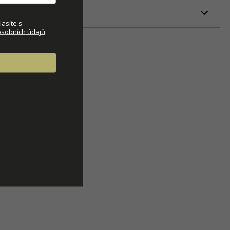
ETRY
asíte s
sobních údajů
.