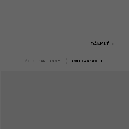
Přejít
na
obsah
DÁMSKÉ
BAREFOOTY
ORIK TAN-WHITE