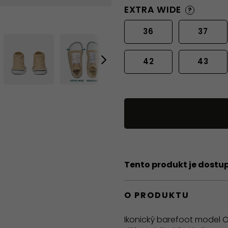
EXTRA WIDE
?
36
37
42
43
Tento produkt je dostu
O PRODUKTU
Ikonický barefoot model O