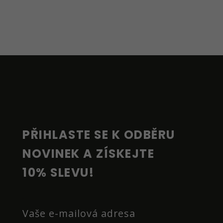
Z
Á
P
A
T
Í
PŘIHLASTE SE K ODBĚRU 
NOVINEK A ZÍSKEJTE 
10% SLEVU!