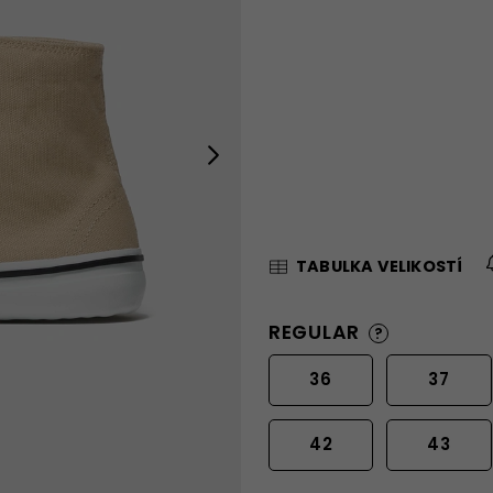
Next
TABULKA VELIKOSTÍ
REGULAR
?
36
37
42
43