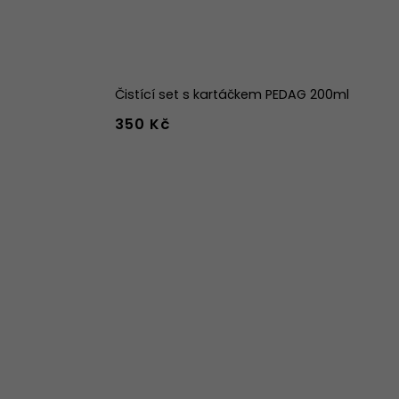
Čistící set s kartáčkem PEDAG 200ml
350 Kč
42
43
44
w
39w
40w