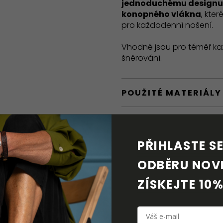
jednoduchému designu
konopného vlákna
, kte
pro každodenní nošení.
Vhodné jsou pro téměř kaž
šněrování.
POUŽITÉ MATERIÁLY
BAREFOOT VLASTNO
PŘIHLASTE SE 
DORUČENÍ A VRÁCE
ODBĚRU NOVI
PÉČE O OBUV
ZÍSKEJTE 10%
KE STAŽENÍ