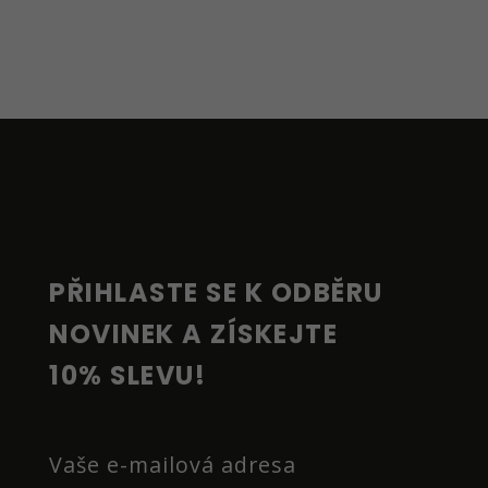
Z
Á
P
A
T
Í
PŘIHLASTE SE K ODBĚRU 
NOVINEK A ZÍSKEJTE 
10% SLEVU!