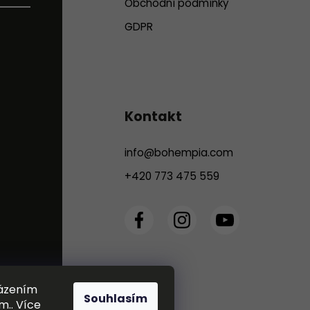
Obchodní podmínky
GDPR
Kontakt
info
@
bohempia.com
+420 773 475 559
házením
Souhlasím
m.. Více