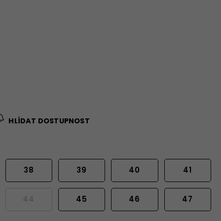
HLÍDAT DOSTUPNOST
38
39
40
41
44
45
46
47