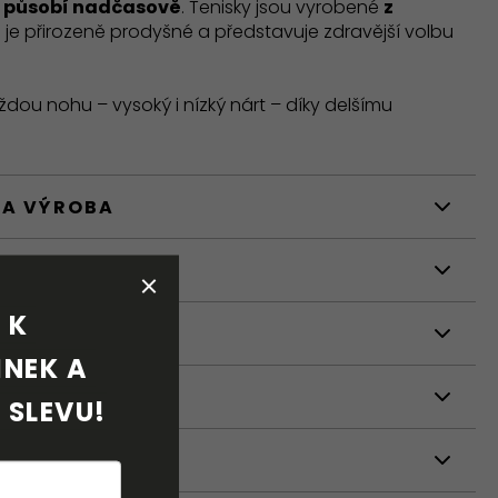
 působí nadčasově
. Tenisky jsou vyrobené
z
ré je přirozeně prodyšné a představuje zdravější volbu
dou nohu – vysoký i nízký nárt – díky delšímu
 A VÝROBA
STI
K 
NÍ
NEK A 
 SLEVU!