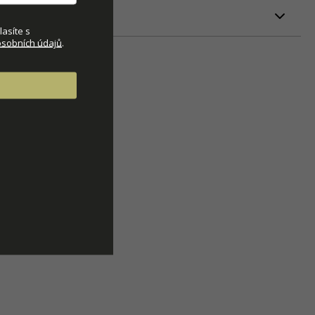
ETRY
asíte s
sobních údajů
.