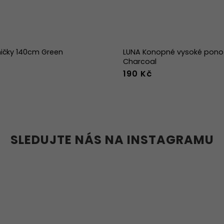
ničky 140cm Green
LUNA Konopné vysoké pono
Charcoal
190 Kč
36-38
39-41
42-
SLEDUJTE NÁS NA INSTAGRAMU