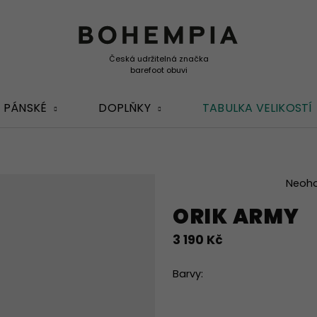
PÁNSKÉ
DOPLŇKY
TABULKA VELIKOSTÍ
Průměrné
Neoh
hodnocení
ORIK ARMY
produktu
je
3 190 Kč
0,0
z
5
Barvy:
hvězdiček.