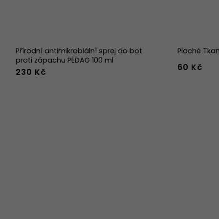
Přírodní antimikrobiální sprej do bot
Ploché Tka
proti zápachu PEDAG 100 ml
60 Kč
230 Kč