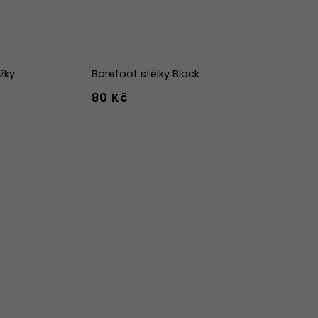
žky
Barefoot stélky Black
80 Kč
44
36
37
38
39
40
41
42
43
44
45
46
47
36w
37w
38w
39w
40w
41w
42w
43w