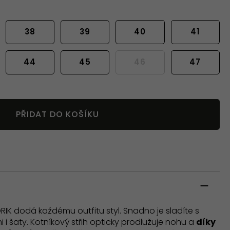
38
39
40
41
44
45
46
47
PŘIDAT DO KOŠÍKU
RIK dodá každému outfitu styl. Snadno je sladíte s
i i šaty. Kotníkový střih opticky prodlužuje nohu a
díky