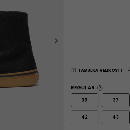
Next
TABULKA VELIKOSTÍ
REGULAR
?
36
37
42
43