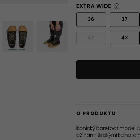
EXTRA WIDE
?
36
37
42
43
O PRODUKTU
Ikonický barefoot model O
džínami, širokými kalhotam