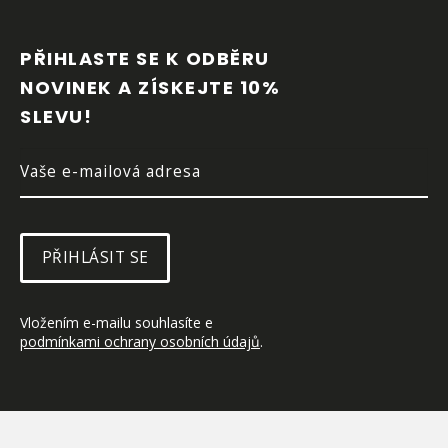
Z
Á
P
PŘIHLASTE SE K ODBĚRU 
A
NOVINEK A ZÍSKEJTE 10% 
T
SLEVU!
Í
PŘIHLÁSIT SE
Vložením e-mailu souhlasíte e 
podmínkami ochrany osobních údajů
.