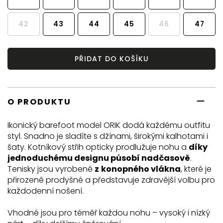
42
43
44
45
46
47
PŘIDAT DO KOŠÍKU
O PRODUKTU
Ikonický barefoot model ORIK dodá každému outfitu
styl. Snadno je sladíte s džínami, širokými kalhotami i
šaty. Kotníkový střih opticky prodlužuje nohu a
díky
jednoduchému designu působí nadčasově
.
Tenisky jsou vyrobené
z
konopného vlákna
, které je
přirozeně prodyšné a představuje zdravější volbu pro
každodenní nošení.
Vhodné jsou pro téměř každou nohu – vysoký i nízký