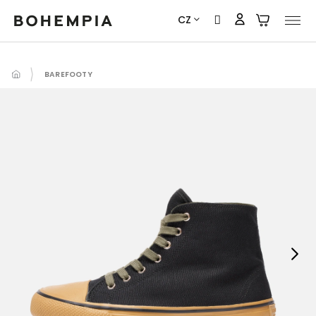
Přejít
CZ
na
obsah
BAREFOOTY
Next