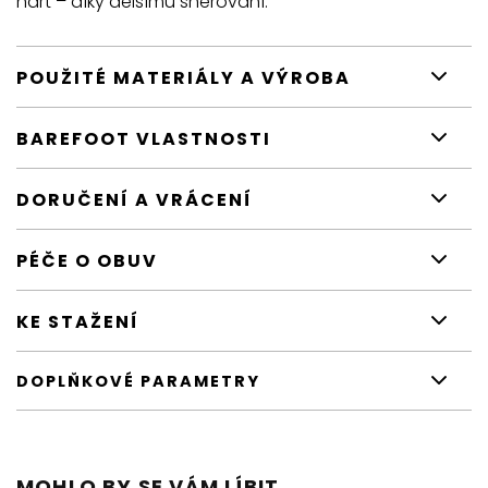
nárt – díky delšímu šněrování.
POUŽITÉ MATERIÁLY A VÝROBA
BAREFOOT VLASTNOSTI
DORUČENÍ A VRÁCENÍ
PÉČE O OBUV
KE STAŽENÍ
DOPLŇKOVÉ PARAMETRY
MOHLO BY SE VÁM LÍBIT