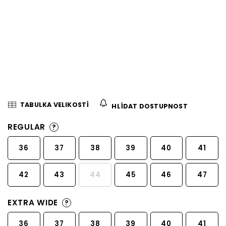
TABULKA VELIKOSTÍ
HLÍDAT DOSTUPNOST
REGULAR
?
36
37
38
39
40
41
42
43
44
45
46
47
EXTRA WIDE
?
36
37
38
39
40
41