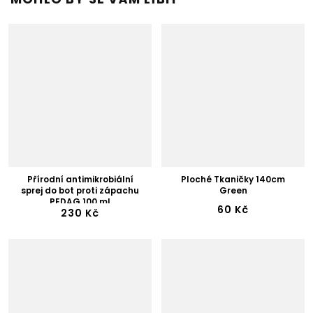
Přírodní antimikrobiální
Ploché Tkaničky 140cm
sprej do bot proti zápachu
Green
PEDAG 100 ml
60 Kč
230 Kč