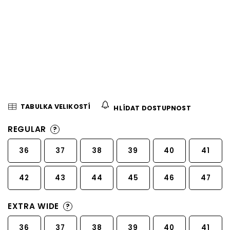
TABULKA VELIKOSTÍ
HLÍDAT DOSTUPNOST
REGULAR
?
36
37
38
39
40
41
42
43
44
45
46
47
EXTRA WIDE
?
36
37
38
39
40
41