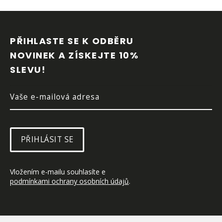
Z
Á
P
PŘIHLASTE SE K ODBĚRU 
A
NOVINEK A ZÍSKEJTE 10% 
T
SLEVU!
Í
PŘIHLÁSIT SE
Vložením e-mailu souhlasíte e 
podmínkami ochrany osobních údajů
.