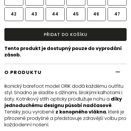
42
43
44
45
46
47
PŘIDAT DO KOŠÍKU
Tento produkt je dostupný pouze do vyprodání
zásob.
O PRODUKTU
Ikonický barefoot model ORIK dodá každému outfitu
styl. Snadno je sladíte s džínami, širokými kalhotami i
šaty. Kotníkový střih opticky prodlužuje nohu a
díky
jednoduchému designu působí nadčasově
.
Tenisky jsou vyrobené
z
konopného vlákna
, které je
přirozeně prodyšné a představuje zdravější volbu pro
každodenní nošení.