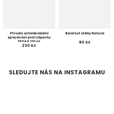
Přírodní antimikrobiální
Barefoot stélky Natural
sprej do bot proti zápachu
PEDAG 100 ml
80 Kč
230 Kč
SLEDUJTE NÁS NA INSTAGRAMU