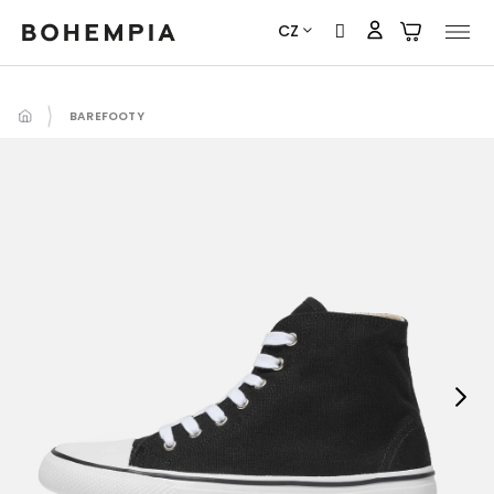
Přejít
CZ
na
obsah
BAREFOOTY
Next