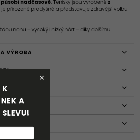
 působí nadčasově
. Tenisky jsou vyrobené
z
ré je přirozeně prodyšné a představuje zdravější volbu
dou nohu – vysoký i nízký nárt – díky delšímu
 A VÝROBA
STI
K 
NÍ
NEK A 
 SLEVU!