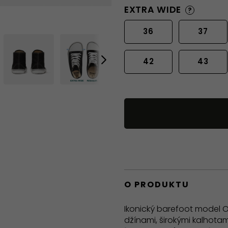
EXTRA WIDE
?
36
37
42
43
O PRODUKTU
Ikonický barefoot model O
džínami, širokými kalhotam