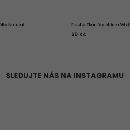
élky Natural
Ploché Tkaničky 140cm Whit
60 Kč
39
40
41
42
43
44
36w
37w
38w
39w
40w
41w
42w
43w
SLEDUJTE NÁS NA INSTAGRAMU