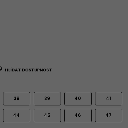
HLÍDAT DOSTUPNOST
38
39
40
41
44
45
46
47