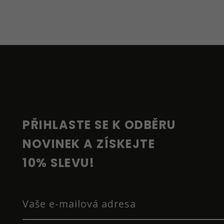
Z
Á
P
A
T
Í
PŘIHLASTE SE K ODBĚRU 
NOVINEK A ZÍSKEJTE 
10% SLEVU!