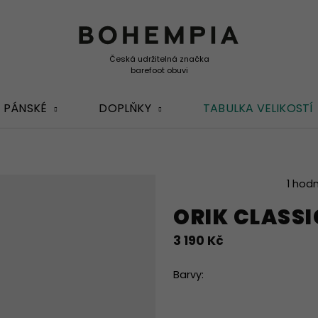
PÁNSKÉ
DOPLŇKY
TABULKA VELIKOSTÍ
Průměrné
1 hod
hodnocení
ORIK CLASSI
produktu
je
3 190 Kč
5,0
z
5
Barvy:
hvězdiček.