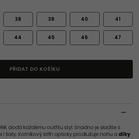
38
39
40
41
44
45
46
47
PŘIDAT DO KOŠÍKU
RIK dodá každému outfitu styl. Snadno je sladíte s
i i šaty. Kotníkový střih opticky prodlužuje nohu a
díky