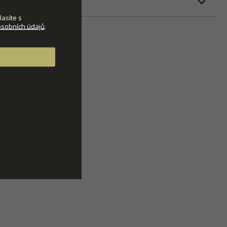
ETRY
asíte s
sobních údajů
.