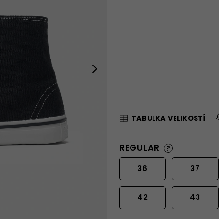
Next
TABULKA VELIKOSTÍ
REGULAR
?
36
37
42
43