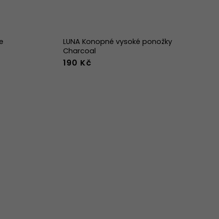
e
LUNA Konopné vysoké ponožky
Charcoal
190 Kč
36-38
39-41
42-44