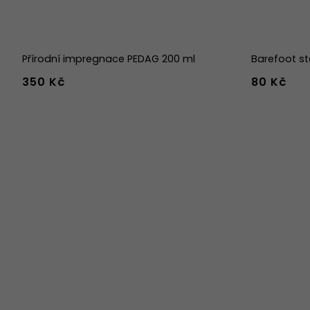
Přírodní impregnace PEDAG 200 ml
Barefoot st
350 Kč
80 Kč
36
37
38
45
46
47