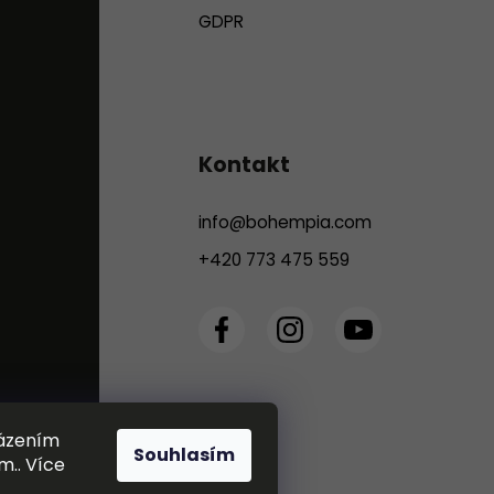
GDPR
Kontakt
info
@
bohempia.com
+420 773 475 559
házením
Souhlasím
m.. Více