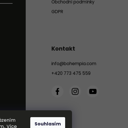
Obchodní podmínky
GDPR
Kontakt
info
@
bohempia.com
+420 773 475 559
házením
Souhlasím
m.. Více