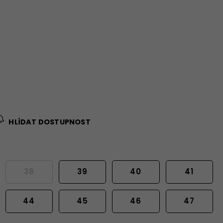
HLÍDAT DOSTUPNOST
38
39
40
41
44
45
46
47