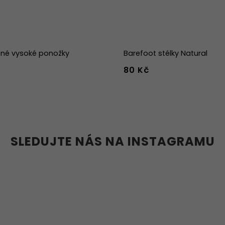
né vysoké ponožky
Barefoot stélky Natural
80 Kč
-38
39-41
42-44
36
37
38
39
40
41
45
46
47
36w
37w
38
41w
42w
43w
SLEDUJTE NÁS NA INSTAGRAMU