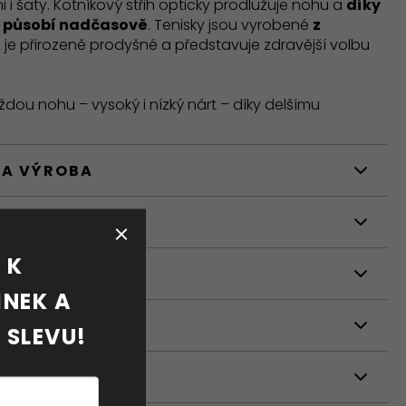
i i šaty. Kotníkový střih opticky prodlužuje nohu a
díky
 působí nadčasově
. Tenisky jsou vyrobené
z
ré je přirozeně prodyšné a představuje zdravější volbu
dou nohu – vysoký i nízký nárt – díky delšímu
 A VÝROBA
STI
K 
NÍ
NEK A 
 SLEVU!