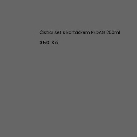
Čistící set s kartáčkem PEDAG 200ml
350 Kč
42
43
44
w
39w
40w