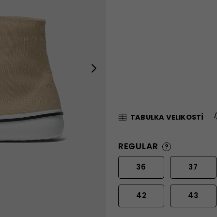
Next
TABULKA VELIKOSTÍ
REGULAR
?
36
37
42
43