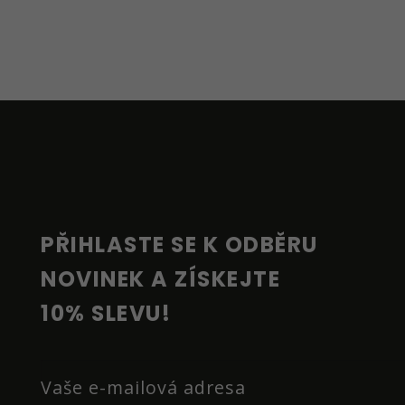
Z
Á
P
A
T
Í
PŘIHLASTE SE K ODBĚRU 
NOVINEK A ZÍSKEJTE 
10% SLEVU!