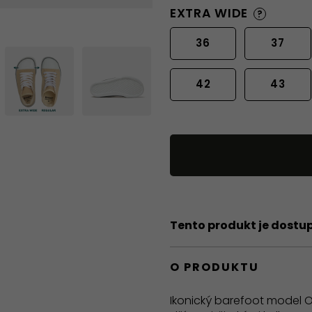
EXTRA WIDE
?
36
37
42
43
Tento produkt je dostu
O PRODUKTU
Ikonický barefoot model O