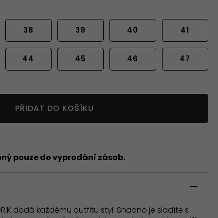
38
39
40
41
44
45
46
47
PŘIDAT DO KOŠÍKU
pný pouze do vyprodání zásob.
RIK dodá každému outfitu styl. Snadno je sladíte s