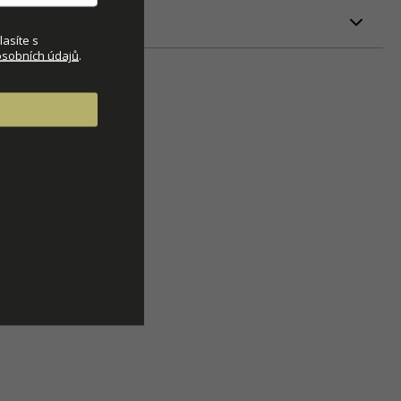
ETRY
asíte s
sobních údajů
.