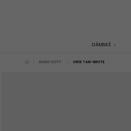
Přejít
na
obsah
DÁMSKÉ
BAREFOOTY
ORIK TAN-WHITE