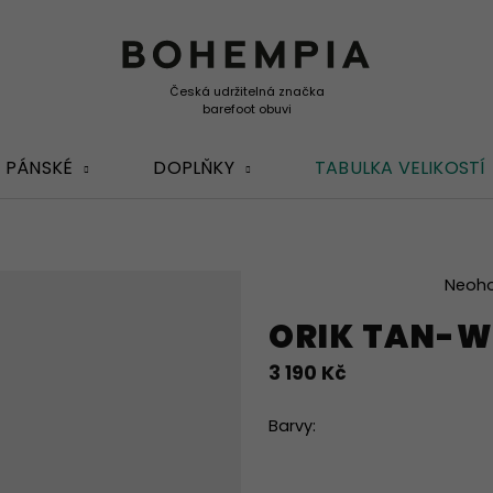
PÁNSKÉ
DOPLŇKY
TABULKA VELIKOSTÍ
Průměrné
Neoh
hodnocení
ORIK TAN-W
produktu
je
3 190 Kč
0,0
z
5
Barvy:
hvězdiček.