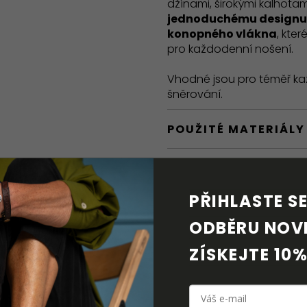
džínami, širokými kalhotam
jednoduchému designu
konopného vlákna
, kte
pro každodenní nošení.
Vhodné jsou pro téměř kaž
šněrování.
POUŽITÉ MATERIÁLY
BAREFOOT VLASTNO
PŘIHLASTE SE 
DORUČENÍ A VRÁCE
ODBĚRU NOVI
PÉČE O OBUV
ZÍSKEJTE 10%
KE STAŽENÍ