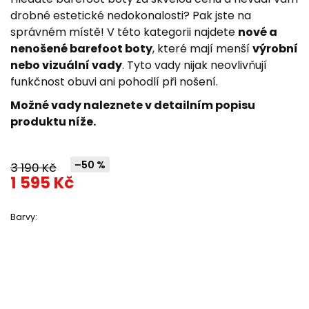
z
drobné estetické nedokonalosti? Pak jste na
5
správném místě! V této kategorii najdete
nové a
hvězdiček.
nenošené barefoot boty
, které mají menší
výrobní
nebo vizuální vady
. Tyto vady nijak neovlivňují
funkčnost obuvi ani pohodlí při nošení.
Možné vady naleznete v detailním popisu
produktu níže.
–50 %
3 190 Kč
1 595 Kč
Barvy: