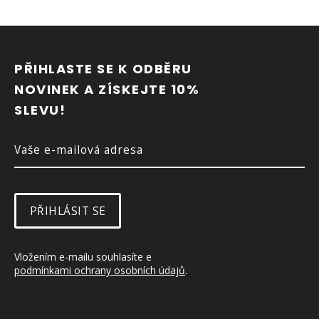
Z
Á
P
PŘIHLASTE SE K ODBĚRU 
A
NOVINEK A ZÍSKEJTE 10% 
T
SLEVU!
Í
PŘIHLÁSIT SE
Vložením e-mailu souhlasíte e 
podmínkami ochrany osobních údajů
.