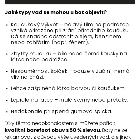
Jaké typy vad se mohou u bot objevit?
Kaučukový výkvět – bělavý film na podrážce,
vzniká přirozeně při zrání přírodního kaučuku.
Dá se snadno odstranit olejem, benzínem
nebo zahřátím (např. fénem).
Zbytky kaučuku – bílé nebo černé kousky na
látce nebo podrážce.
Nesouměrnost špiček – pouze vizuální, nemá
vliv na chůzi.
Lehce zašpiněná látka barvou či kaučukem.
Lepidlo na látce – malé skvrny nebo přetoky.
Nedokonale přilepená gumová špička.
Díky těmto nedokonalostem si můžete pořídit
kvalitní barefoot obuv s 50 % slevou
. Boty nelze
reklamovat z důvodu výše uvedených vad, ale jinak