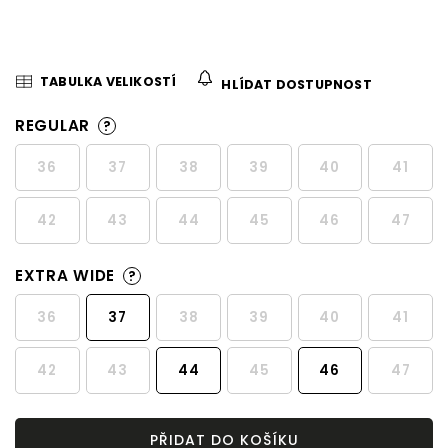
TABULKA VELIKOSTÍ
HLÍDAT DOSTUPNOST
REGULAR
?
36
37
38
39
40
41
42
43
44
45
46
47
EXTRA WIDE
?
36
37
38
39
40
41
42
43
44
45
46
47
PŘIDAT DO KOŠÍKU