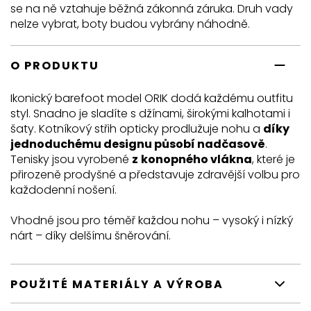
se na ně vztahuje běžná zákonná záruka. Druh vady
nelze vybrat, boty budou vybrány náhodně.
O PRODUKTU
Ikonický barefoot model ORIK dodá každému outfitu
styl. Snadno je sladíte s džínami, širokými kalhotami i
šaty. Kotníkový střih opticky prodlužuje nohu a
díky
jednoduchému designu působí nadčasově
.
Tenisky jsou vyrobené
z
konopného vlákna
, které je
přirozeně prodyšné a představuje zdravější volbu pro
každodenní nošení.
Vhodné jsou pro téměř každou nohu – vysoký i nízký
nárt – díky delšímu šněrování.
POUŽITÉ MATERIÁLY A VÝROBA