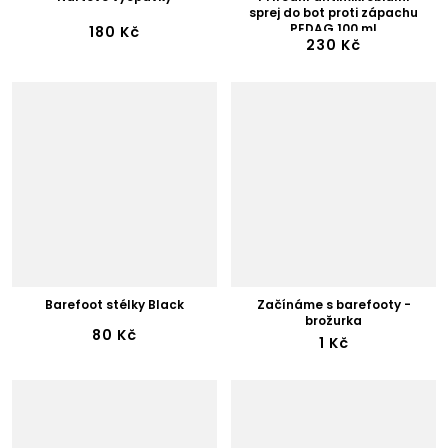
sprej do bot proti zápachu
PEDAG 100 ml
180 Kč
230 Kč
Barefoot stélky Black
Začínáme s barefooty -
brožurka
80 Kč
1 Kč