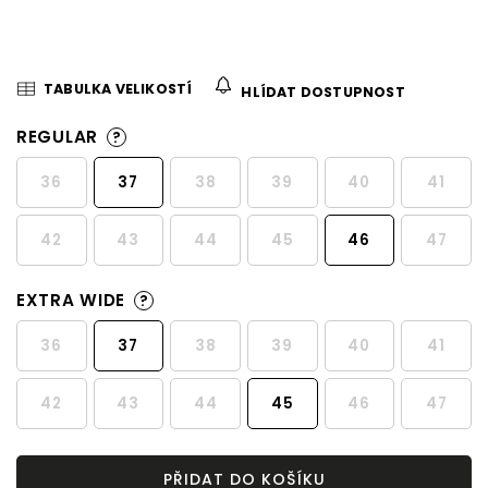
TABULKA VELIKOSTÍ
HLÍDAT DOSTUPNOST
REGULAR
?
36
37
38
39
40
41
42
43
44
45
46
47
EXTRA WIDE
?
36
37
38
39
40
41
42
43
44
45
46
47
PŘIDAT DO KOŠÍKU