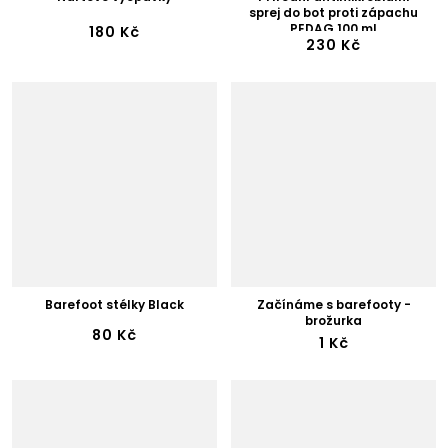
sprej do bot proti zápachu
PEDAG 100 ml
180 Kč
230 Kč
Barefoot stélky Black
Začínáme s barefooty -
brožurka
80 Kč
1 Kč