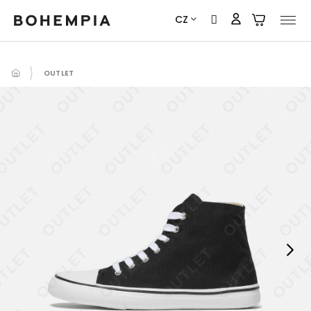
Přejít
CZ
na
obsah
OUTLET
Next