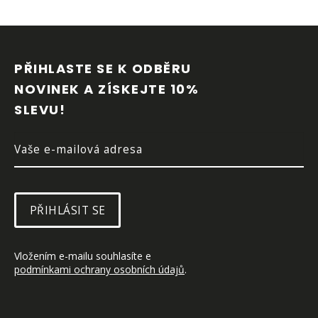
Z
Á
P
PŘIHLASTE SE K ODBĚRU 
A
NOVINEK A ZÍSKEJTE 10% 
T
SLEVU!
Í
PŘIHLÁSIT SE
Vložením e-mailu souhlasíte e 
podmínkami ochrany osobních údajů
.