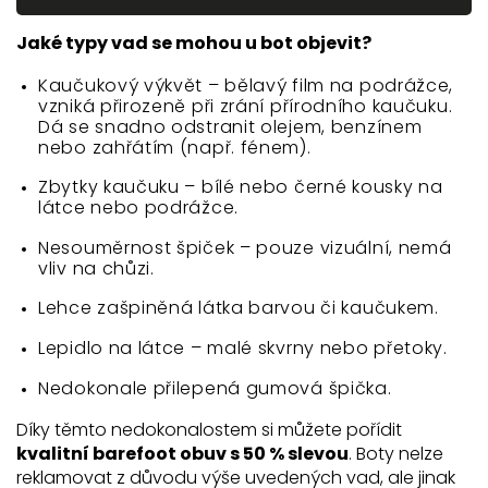
Jaké typy vad se mohou u bot objevit?
Kaučukový výkvět – bělavý film na podrážce,
vzniká přirozeně při zrání přírodního kaučuku.
Dá se snadno odstranit olejem, benzínem
nebo zahřátím (např. fénem).
Zbytky kaučuku – bílé nebo černé kousky na
látce nebo podrážce.
Nesouměrnost špiček – pouze vizuální, nemá
vliv na chůzi.
Lehce zašpiněná látka barvou či kaučukem.
Lepidlo na látce – malé skvrny nebo přetoky.
Nedokonale přilepená gumová špička.
Díky těmto nedokonalostem si můžete pořídit
kvalitní barefoot obuv s 50 % slevou
. Boty nelze
reklamovat z důvodu výše uvedených vad, ale jinak