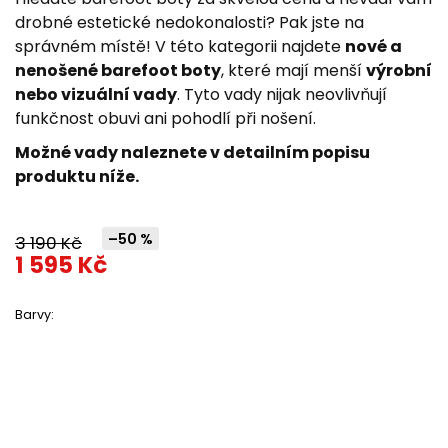
z
drobné estetické nedokonalosti? Pak jste na
5
správném místě! V této kategorii najdete
nové a
hvězdiček.
nenošené barefoot boty
, které mají menší
výrobní
nebo vizuální vady
. Tyto vady nijak neovlivňují
funkčnost obuvi ani pohodlí při nošení.
Možné vady naleznete v detailním popisu
produktu níže.
–50 %
3 190 Kč
1 595 Kč
Barvy: