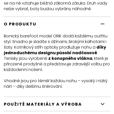
se na ně vztahuje běžná zákonná záruka. Druh vady
nelze vybrat, boty budou vybrány náhodně.
O PRODUKTU
Ikonický barefoot model ORIK dodá každému outfitu
styl. Snadno je sladíte s džínami, širokými kalhotami i
šaty. Kotníkový střih opticky prodlužuje nohu a
díky
jednoduchému designu působí nadčasově
.
Tenisky jsou vyrobené
z
konopného vlákna
, které je
přirozeně prodyšné a představuje zdravější volbu pro
každodenní nošení.
Vhodné jsou pro téměř každou nohu – vysoký i nízký
nárt – díky delšímu šněrování.
POUŽITÉ MATERIÁLY A VÝROBA