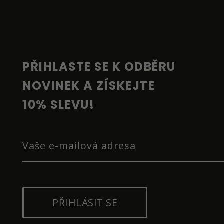
Á
P
A
T
Í
PŘIHLASTE SE K ODBĚRU 
NOVINEK A ZÍSKEJTE 
10% SLEVU!
PŘIHLÁSIT SE