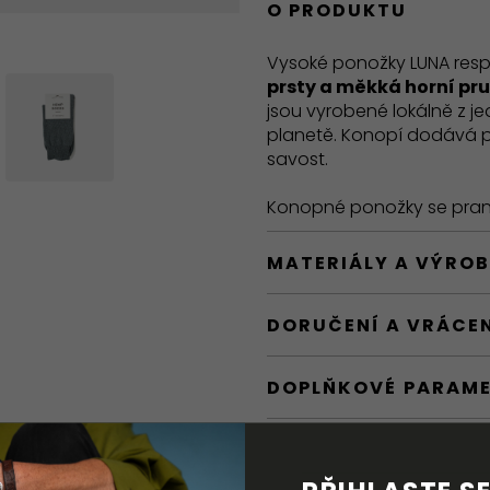
O PRODUKTU
Vysoké ponožky LUNA respe
prsty a měkká horní pr
jsou vyrobené lokálně z j
planetě. Konopí dodává p
savost.
Konopné ponožky se pran
MATERIÁLY A VÝRO
DORUČENÍ A VRÁCE
DOPLŇKOVÉ PARAM