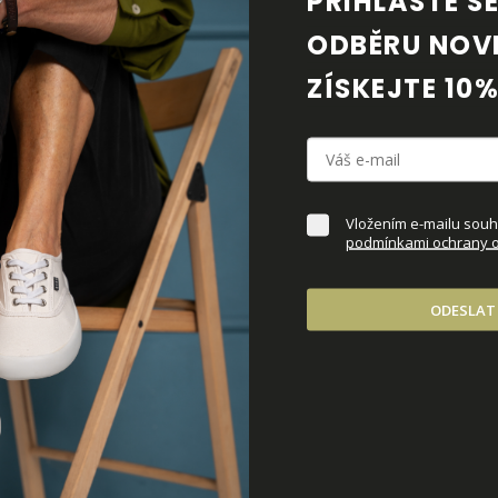
PŘIHLASTE SE 
ODBĚRU NOVI
ZÍSKEJTE 10%
NÉ
DOPRODEJ
70%
Vložením e-mailu souhl
podmínkami ochrany o
ODESLAT
oal-Black