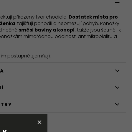
ktují přirozený tvar chodidla.
Dostatek místa pro
uženka
zajišťují pohodlí a neomezují pohyb. Ponožky
edinečné
směsi bavlny a konopí
, takže jsou šetrné i k
onožkám mimořádnou odolnost, antimikrobialitu a
ím postupně zjemňují.
BA
NÍ
ETRY