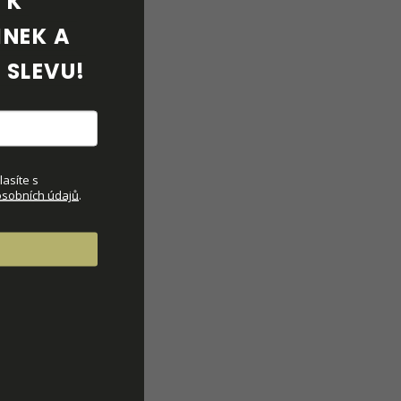
K 
NEK A 
 SLEVU!
asíte s
sobních údajů
.