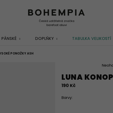
PÁNSKÉ
DOPLŇKY
TABULKA VELIKOSTÍ
YSOKÉ PONOŽKY ASH
Průměrné
Neoh
hodnocení
LUNA KONOP
produktu
je
190 Kč
0,0
z
5
Barvy:
hvězdiček.