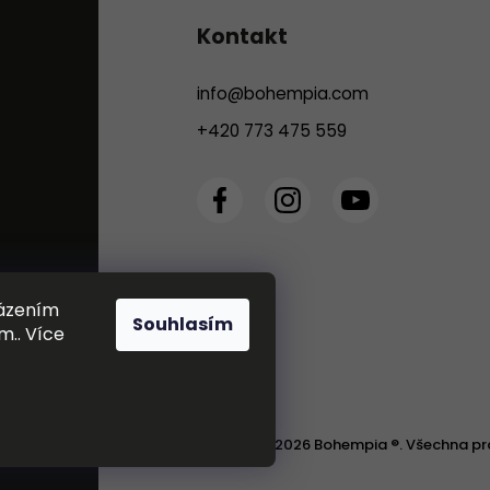
Kontakt
info
@
bohempia.com
+420 773 475 559
házením
Souhlasím
m.. Více
Copyright 2026
Bohempia ®
. Všechna pr