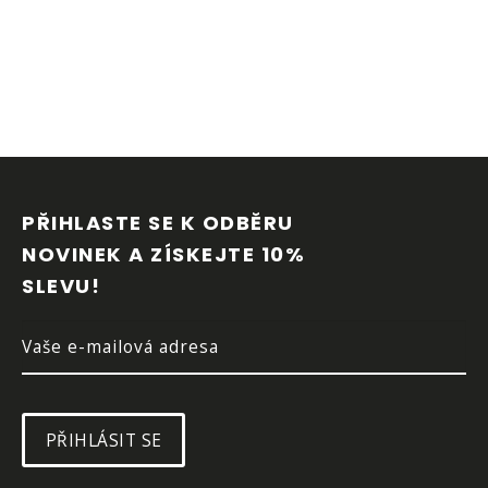
Z
Á
P
PŘIHLASTE SE K ODBĚRU 
A
NOVINEK A ZÍSKEJTE 10% 
T
SLEVU!
Í
PŘIHLÁSIT SE