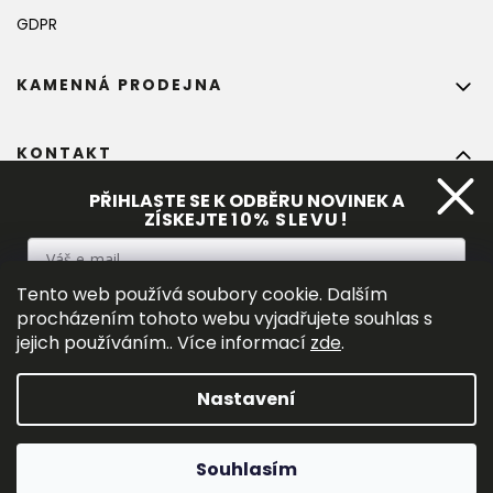
GDPR
KAMENNÁ PRODEJNA
KONTAKT
info
@
bohempia.com
PŘIHLASTE SE K ODBĚRU NOVINEK A
ZÍSKEJTE
10%
 SLEVU!
+420 773 475 559
Tento web používá soubory cookie. Dalším
PŘIHLÁSIT SE
procházením tohoto webu vyjadřujete souhlas s
jejich používáním.. Více informací
zde
.
Vložením e-mialu souhlasíte s 
podmínkami ochrany osobních
údajů
.
Nastavení
Vytvořil Shoptet Premium
Souhlasím
Copyright 2026
Bohempia ®
. Všechna práva vyhrazena.