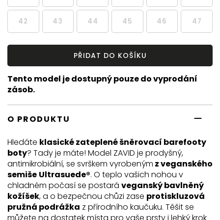
42
43
44
45
46
47
PŘIDAT DO KOŠÍKU
Tento model je dostupný pouze do vyprodání
zásob.
O PRODUKTU
Hledáte
klasické zateplené šněrovací barefooty
boty
? Tady je máte! Model ZAVID je prodyšný,
antimikrobiální, se svrškem vyrobeným
z veganského
semiše
Ultrasuede®
. O teplo vašich nohou v
chladném počasí se postará
veganský bavlněný
kožíšek
, a o bezpečnou chůzi zase
protiskluzová
pružná podrážka
z přírodního kaučuku. Těšit se
můžete na dostatek místa pro vaše prsty i lehký krok